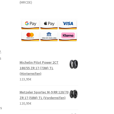
(MRCDE)
.
s
Michelin Pilot Power 2CT
180/55 ZR 17 (73W) TL
(Hinterreifen)
123,95
€
Metzeler Sportec M-9 RR 120/70
ZR 17 (58W) TL (Vorderreifen)
120,95
€
ls