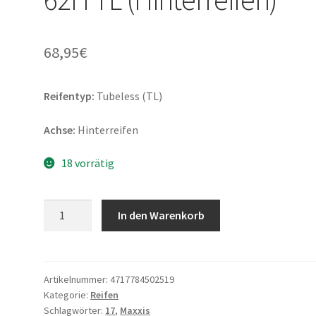
68,95
€
Reifentyp:
Tubeless (TL)
Achse:
Hinterreifen
18 vorrätig
Maxxis
In den Warenkorb
M-
6103
130/70
-
Artikelnummer:
4717784502519
Kategorie:
Reifen
17
Schlagwörter:
17
,
Maxxis
62H