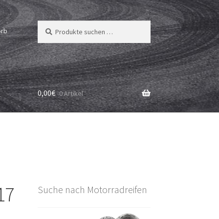
Suchen
Suchen
orb
nach:
0,00
€
0 Artikel
17
Suche nach Motorradreifen