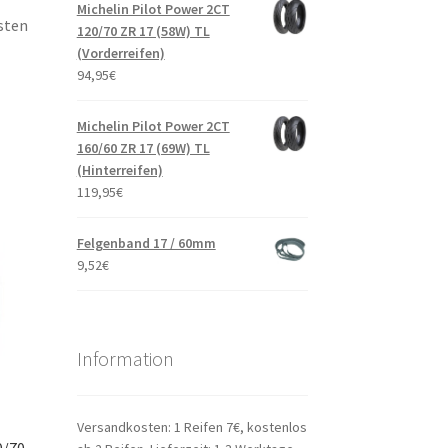
Michelin Pilot Power 2CT
sten
120/70 ZR 17 (58W) TL
(Vorderreifen)
94,95
€
Michelin Pilot Power 2CT
160/60 ZR 17 (69W) TL
(Hinterreifen)
119,95
€
Felgenband 17 / 60mm
9,52
€
Information
Versandkosten: 1 Reifen 7€, kostenlos
0/70