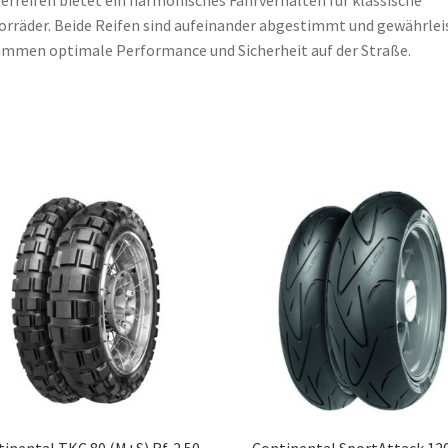
erreifen bietet ein harmonisches Fahrverhalten für klassische
rräder. Beide Reifen sind aufeinander abgestimmt und gewährlei
mmen optimale Performance und Sicherheit auf der Straße.
inental TKC 80 (M+S) Rf. 2.50
Continental SportAttack 12