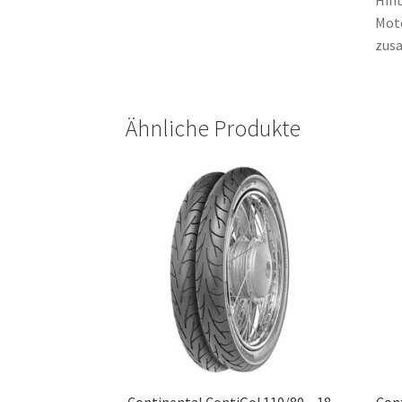
Hint
Moto
zusa
Ähnliche Produkte
Continental ContiGo! 110/80 – 18
Cont