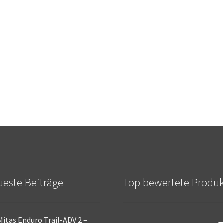
este Beiträge
Top bewertete Produ
Mitas Enduro Trail-ADV 2 –