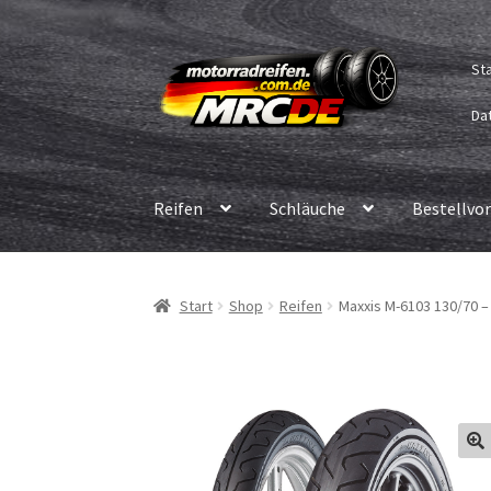
Zur
Zum
St
Navigation
Inhalt
springen
springen
Dat
Reifen
Schläuche
Bestellvo
Start
Shop
Reifen
Maxxis M-6103 130/70 – 