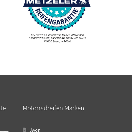
kte
Motorradreifen Marken
Avon