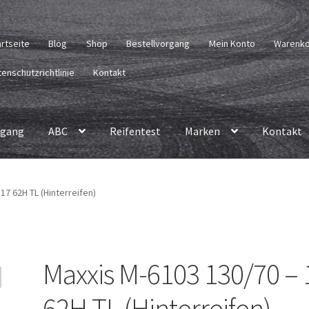
artseite
Blog
Shop
Bestellvorgang
Mein Konto
Warenk
enschutzrichtlinie
Kontakt
rgang
ABC
Reifentest
Marken
Kontakt
17 62H TL (Hinterreifen)
Maxxis M-6103 130/70 – 
62H TL (Hinterreifen)