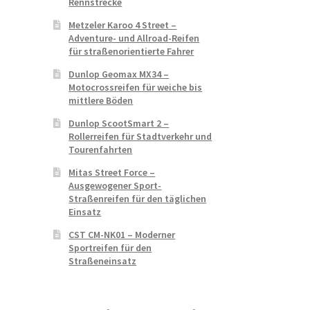
Rennstrecke
Metzeler Karoo 4 Street –
Adventure- und Allroad-Reifen
für straßenorientierte Fahrer
Dunlop Geomax MX34 –
Motocrossreifen für weiche bis
mittlere Böden
Dunlop ScootSmart 2 –
Rollerreifen für Stadtverkehr und
Tourenfahrten
Mitas Street Force –
Ausgewogener Sport-
Straßenreifen für den täglichen
Einsatz
CST CM-NK01 – Moderner
Sportreifen für den
Straßeneinsatz