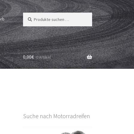
Suchen
Suchen
orb
nach:
0,00
€
0 Artikel
Suche nach Motorradreifen