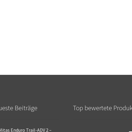
este Beiträge
Top bewertete Produ
Mitas Enduro Trail-ADV 2 –