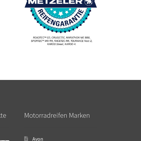
kte
Motorradreifen Marken
Avon