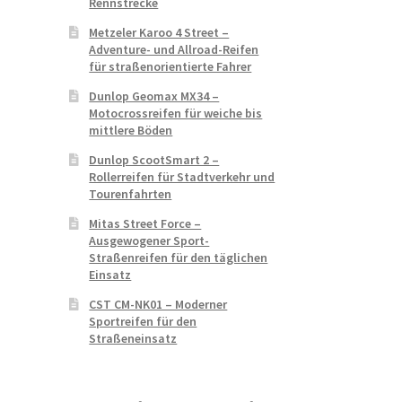
Rennstrecke
Metzeler Karoo 4 Street –
Adventure- und Allroad-Reifen
für straßenorientierte Fahrer
Dunlop Geomax MX34 –
Motocrossreifen für weiche bis
mittlere Böden
Dunlop ScootSmart 2 –
Rollerreifen für Stadtverkehr und
Tourenfahrten
Mitas Street Force –
Ausgewogener Sport-
Straßenreifen für den täglichen
Einsatz
CST CM-NK01 – Moderner
Sportreifen für den
Straßeneinsatz