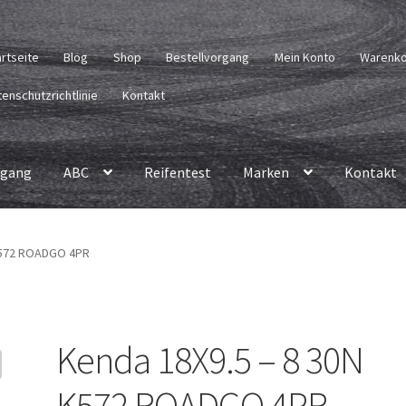
artseite
Blog
Shop
Bestellvorgang
Mein Konto
Warenk
enschutzrichtlinie
Kontakt
rgang
ABC
Reifentest
Marken
Kontakt
K572 ROADGO 4PR
Kenda 18X9.5 – 8 30N
K572 ROADGO 4PR