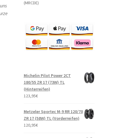
(MRCDE)
 uns
urze
Michelin Pilot Power 2CT
180/55 ZR 17 (73W) TL
(Hinterreifen)
123,95
€
Metzeler Sportec M-9 RR 120/70
ZR 17 (58W) TL (Vorderreifen)
120,95
€