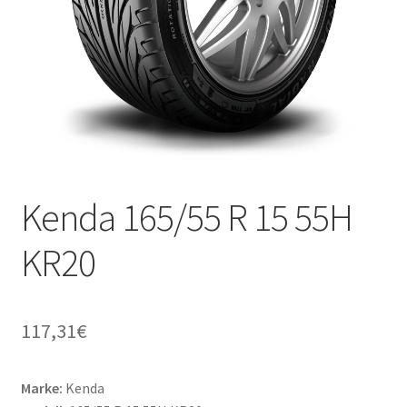
Kenda 165/55 R 15 55H
KR20
117,31
€
Marke:
Kenda