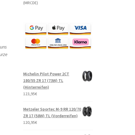
(MRCDE)
 uns
urze
Michelin Pilot Power 2CT
180/55 ZR 17 (73W) TL
(Hinterreifen)
123,95
€
Metzeler Sportec M-9 RR 120/70
ZR 17 (58W) TL (Vorderreifen)
120,95
€