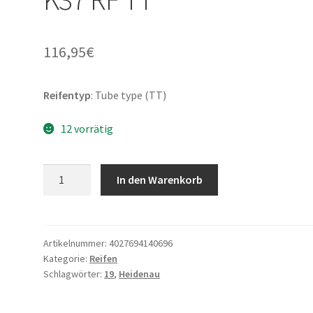
116,95
€
Reifentyp
: Tube type (TT)
12 vorrätig
Heidenau
In den Warenkorb
4.00
-
19
71P
Artikelnummer:
4027694140696
Kategorie:
Reifen
K37
Schlagwörter:
19
,
Heidenau
RF
TT
Menge