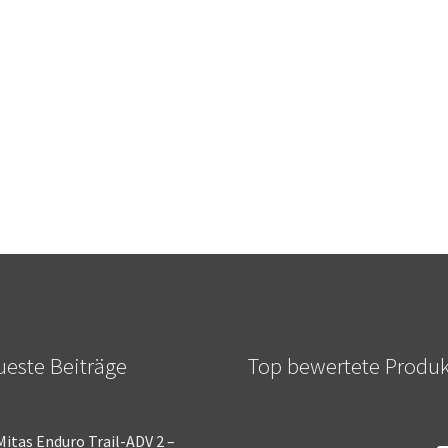
este Beiträge
Top bewertete Produ
Mitas Enduro Trail-ADV 2 –