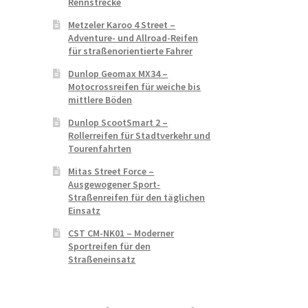
Rennstrecke
Metzeler Karoo 4 Street –
Adventure- und Allroad-Reifen
für straßenorientierte Fahrer
Dunlop Geomax MX34 –
Motocrossreifen für weiche bis
mittlere Böden
Dunlop ScootSmart 2 –
Rollerreifen für Stadtverkehr und
Tourenfahrten
Mitas Street Force –
Ausgewogener Sport-
Straßenreifen für den täglichen
Einsatz
CST CM-NK01 – Moderner
Sportreifen für den
Straßeneinsatz