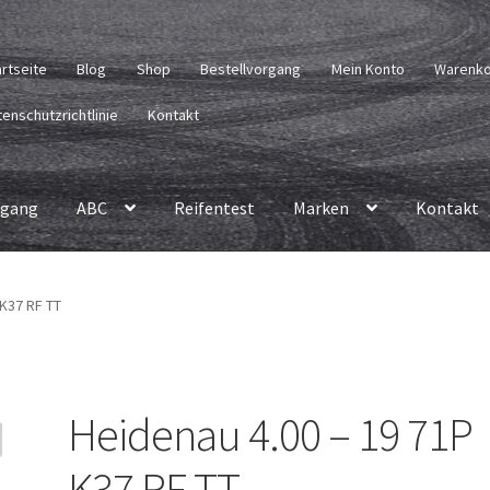
artseite
Blog
Shop
Bestellvorgang
Mein Konto
Warenk
enschutzrichtlinie
Kontakt
rgang
ABC
Reifentest
Marken
Kontakt
 K37 RF TT
Heidenau 4.00 – 19 71P
K37 RF TT