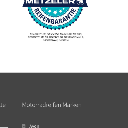
kte
Motorradreifen Marken
Avon