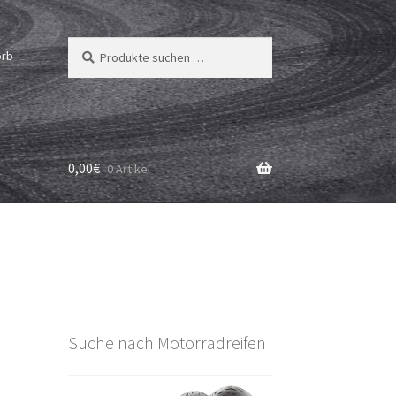
Suchen
Suchen
orb
nach:
0,00
€
0 Artikel
Suche nach Motorradreifen