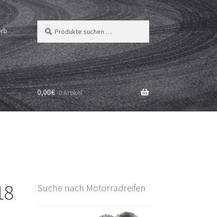
Suchen
Suchen
orb
nach:
0,00
€
0 Artikel
18
Suche nach Motorradreifen