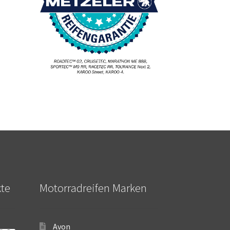
kte
Motorradreifen Marken
Avon