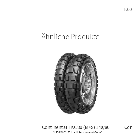
K60
Ähnliche Produkte
Continental TKC 80 (M+S) 140/80
Cont
– 17 69Q TL (Hinterreifen)