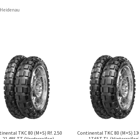
 Heidenau
inental TKC 80 (M+S) Rf. 2.50
Continental TKC 80 (M+S) 13
– 21 48S TT (Vorderreifen)
– 17 65T TL (Hinterreifen