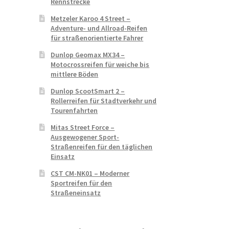
Rennstrecke
Metzeler Karoo 4 Street –
Adventure- und Allroad-Reifen
für straßenorientierte Fahrer
Dunlop Geomax MX34 –
Motocrossreifen für weiche bis
mittlere Böden
Dunlop ScootSmart 2 –
Rollerreifen für Stadtverkehr und
Tourenfahrten
Mitas Street Force –
Ausgewogener Sport-
Straßenreifen für den täglichen
Einsatz
CST CM-NK01 – Moderner
Sportreifen für den
Straßeneinsatz