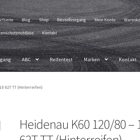
artseite
Blog
Shop
Bestellvorgang
Mein Konto
Warenk
enschutzrichtlinie
Kontakt
rgang
ABC
Reifentest
Marken
Kontakt
8 62T TT (Hinterreifen)
Heidenau K60 120/80 – 
62T TT (Hinterreifen)