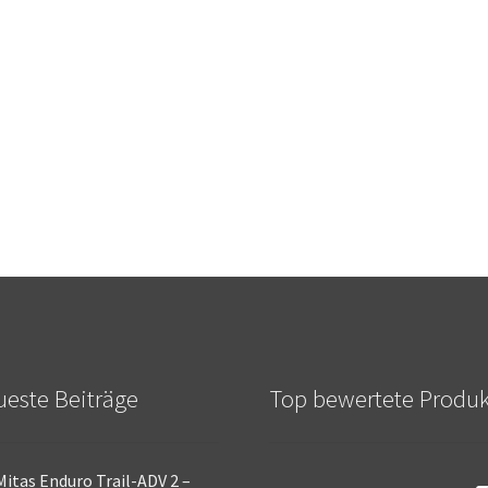
este Beiträge
Top bewertete Produ
Mitas Enduro Trail-ADV 2 –