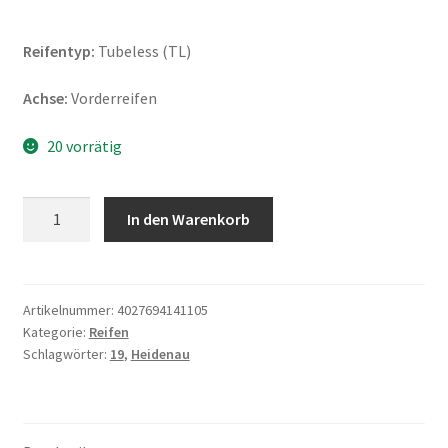
Reifentyp:
Tubeless (TL)
Achse:
Vorderreifen
20 vorrätig
Heidenau
In den Warenkorb
K
60
Ranger
(M+S)
Artikelnummer:
4027694141105
Kategorie:
Reifen
120/70
Schlagwörter:
19
,
Heidenau
B
19
60R
TL