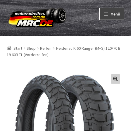
Zur
Zum
Menü
Navigation
Inhalt
springen
springen
Unterm
Reifen
öffnen
Start
Shop
Reifen
Heidenau K 60 Ranger (M+S) 120/70 B
Unterm
Schläuche
19 60R TL (Vorderreifen)
öffnen
Bestellvorgang
Unterm
ABC
öffnen
Reifentest
Unterm
Marken
öffnen
Kontakt