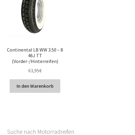
Continental LB WW 3.50 – 8
46J TT
(Vorder-/Hinterreifen)
63,95
€
In den Warenkorb
Suche nach Motorradreifen