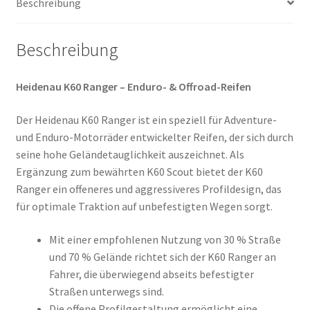
Beschreibung
(Vorderreifen)
Menge
Beschreibung
Heidenau K60 Ranger – Enduro- & Offroad-Reifen
Der Heidenau K60 Ranger ist ein speziell für Adventure-
und Enduro-Motorräder entwickelter Reifen, der sich durch
seine hohe Geländetauglichkeit auszeichnet. Als
Ergänzung zum bewährten K60 Scout bietet der K60
Ranger ein offeneres und aggressiveres Profildesign, das
für optimale Traktion auf unbefestigten Wegen sorgt.
Mit einer empfohlenen Nutzung von 30 % Straße
und 70 % Gelände richtet sich der K60 Ranger an
Fahrer, die überwiegend abseits befestigter
Straßen unterwegs sind.
Die offene Profilgestaltung ermöglicht eine