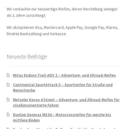
Wir verkaufen nur neuwertige Reifen, deren Herstellung weniger
als 2 Jahre zurückliegt.
Wir akzeptieren Visa, Mastercard, Apple Pay, Google Pay, Klarna,
Direkte Bankzahlung und Vorkasse.
Neueste Beiträge
Mitas Enduro Trail-ADV 2 – Adventure- und Allroad-Reifen
Continental SportAttack 5 – Sportreifen für Straße und
Rennstrecke
Metzeler Karoo 4 Street – Adventure- und Allroad-Reifen für
straßenorientierte Fahrer
Dunlop Geomax MX34 – Motocrossreifen für weiche bis
mittlere Böden