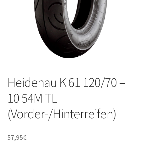
Heidenau K 61 120/70 –
10 54M TL
(Vorder-/Hinterreifen)
57,95
€