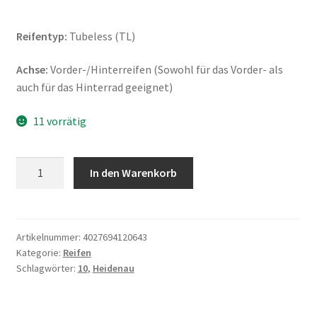
Reifentyp:
Tubeless (TL)
Achse:
Vorder-/Hinterreifen (Sowohl für das Vorder- als
auch für das Hinterrad geeignet)
11 vorrätig
Heidenau
In den Warenkorb
K
61
120/70
-
Artikelnummer:
4027694120643
Kategorie:
Reifen
10
Schlagwörter:
10
,
Heidenau
54M
TL
(Vorder-/Hinterreifen)