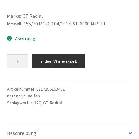
Marke:
GT Radial
Modell:
155/70 R 12C 104/101N ST-6000 M+S TL
2 vorrätig
GT
In den Warenkorb
Radial
155/70
R
12C
Artikelnummer:
8717296263492
Kategorie:
Reifen
104/101N
Schlagwörter:
12C
,
GT Radial
ST-
6000
M+S
TL
Beschreibung
Menge