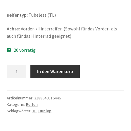
Reifentyp:
Tubeless (TL)
Achse:
Vorder-/Hinterreifen (Sowohl für das Vorder- als
auch für das Hinterrad geeignet)
20 vorrätig
Dunlop
In den Warenkorb
ScootSmart
3.50
-
10
Artikelnummer:
3188649816446
Kategorie:
Reifen
59J
Schlagwörter:
10
,
Dunlop
TL
(Vorder-/Hinterreifen)
Menge