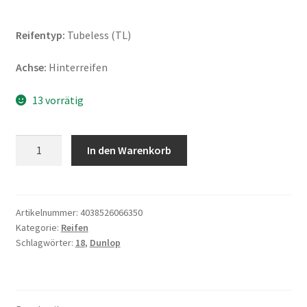
Reifentyp:
Tubeless (TL)
Achse:
Hinterreifen
13 vorrätig
Dunlop
In den Warenkorb
RoadSmart
IV
170/60
ZR
Artikelnummer:
4038526066350
Kategorie:
Reifen
18
Schlagwörter:
18
,
Dunlop
(73W)
TL
(Hinterreifen)
Menge