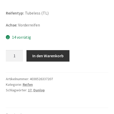
Reifentyp:
Tubeless (TL)
Achse:
Vorderreifen
14 vorrätig
Dunlop
In den Warenkorb
GT
503
H/D
160/70
Artikelnummer:
4038526337207
Kategorie:
Reifen
R
Schlagwörter:
17
,
Dunlop
17
73V
TL
(Vorderreifen)