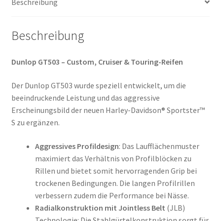
Beschreibung
Menge
Beschreibung
Dunlop GT503 – Custom, Cruiser & Touring-Reifen
Der Dunlop GT503 wurde speziell entwickelt, um die
beeindruckende Leistung und das aggressive
Erscheinungsbild der neuen Harley-Davidson® Sportster™
S zu ergänzen.
Aggressives Profildesign
: Das Laufflächenmuster
maximiert das Verhältnis von Profilblöcken zu
Rillen und bietet somit hervorragenden Grip bei
trockenen Bedingungen. Die langen Profilrillen
verbessern zudem die Performance bei Nässe.
Radialkonstruktion mit Jointless Belt
(JLB)
Technologie: Die Stahlgürtelkonstruktion sorgt für