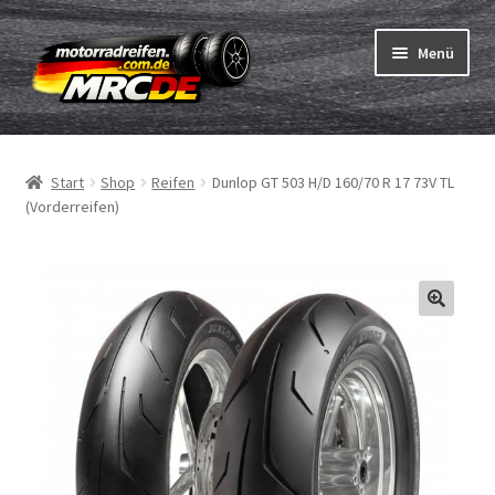
Zur
Zum
Menü
Navigation
Inhalt
springen
springen
Unterm
Reifen
öffnen
Start
Shop
Reifen
Dunlop GT 503 H/D 160/70 R 17 73V TL
Unterm
Schläuche
(Vorderreifen)
öffnen
Bestellvorgang
Unterm
ABC
öffnen
Reifentest
Unterm
Marken
öffnen
Kontakt