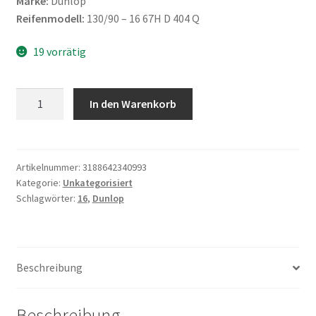
Marke:
Dunlop
Reifenmodell:
130/90 – 16 67H D 404 Q
19 vorrätig
Dunlop
In den Warenkorb
130/90
-
16
67H
Artikelnummer:
3188642340993
Kategorie:
Unkategorisiert
D
Schlagwörter:
16
,
Dunlop
404
Q
TT
(Vorderreifen)
Beschreibung
Menge
Beschreibung