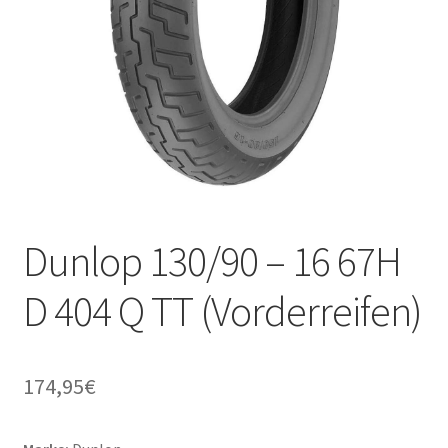
Dunlop 130/90 – 16 67H
D 404 Q TT (Vorderreifen)
174,95
€