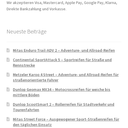
Wir akzeptieren Visa, Mastercard, Apple Pay, Google Pay, Klarna,
Direkte Bankzahlung und Vorkasse.
Neueste Beiträge
Mitas Enduro Trail-ADV 2 – Adventure- und Allroad-Reifen
Continental SportAttack 5 – Sportreifen für Straße und
Rennstrecke
Metzeler Karoo 4 Street – Adventure- und Allroad-Reifen für
straßenorientierte Fahrer
Dunlop Geomax MX34 – Motocrossreifen für weiche bis
mittlere Böden
Dunlop ScootSmart 2 – Rollerreifen für Stadtverkehr und
Tourenfahrten
Mitas Street Force – Ausgewogener Sport-Straßenreifen für
den täglichen Einsatz