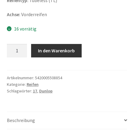
Reifentyp:
Tubeless (TL)
Achse:
Vorderreifen
16 vorrätig
Dunlop
In den Warenkorb
F
17
100/90
-
Artikelnummer:
5420005508854
Kategorie:
Reifen
17
Schlagwörter:
17
,
Dunlop
55S
TL
(Vorderreifen)
Menge
Beschreibung