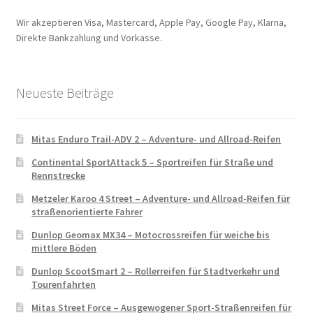
Wir akzeptieren Visa, Mastercard, Apple Pay, Google Pay, Klarna,
Direkte Bankzahlung und Vorkasse.
Neueste Beiträge
Mitas Enduro Trail-ADV 2 – Adventure- und Allroad-Reifen
Continental SportAttack 5 – Sportreifen für Straße und
Rennstrecke
Metzeler Karoo 4 Street – Adventure- und Allroad-Reifen für
straßenorientierte Fahrer
Dunlop Geomax MX34 – Motocrossreifen für weiche bis
mittlere Böden
Dunlop ScootSmart 2 – Rollerreifen für Stadtverkehr und
Tourenfahrten
Mitas Street Force – Ausgewogener Sport-Straßenreifen für