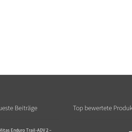
este Beiträge
Top bewertete Produ
Mitas Enduro Trail-ADV 2 –