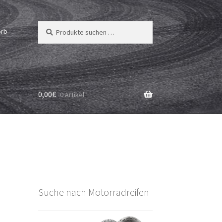
Suchen
Suchen
orb
nach:
0,00
€
0 Artikel
Suche nach Motorradreifen