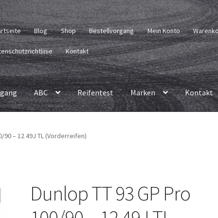
artseite
Blog
Shop
Bestellvorgang
Mein Konto
Warenk
enschutzrichtlinie
Kontakt
rgang
ABC
Reifentest
Marken
Kontakt
/90 – 12 49J TL (Vorderreifen)
Dunlop TT 93 GP Pro
100/90 – 12 49J TL