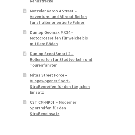
Rennstrecke
Metzeler Karoo 4 Street –
Adventure- und Allroad-Reifen
für straßenorientierte Fahrer
Dunlop Geomax MX34 –
Motocrossreifen für weiche bis
mittlere Böden
Dunlop ScootSmart 2 –
Rollerreifen für Stadtverkehr und
Tourenfahrten
Mitas Street Force –
Ausgewogener Sport-
Straßenreifen für den täglichen
Einsatz
CST CM-NK01 – Moderner
Sportreifen für den
Straßeneinsatz