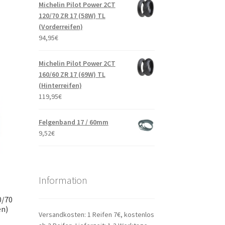
Michelin Pilot Power 2CT
120/70 ZR 17 (58W) TL
(Vorderreifen)
94,95
€
Michelin Pilot Power 2CT
160/60 ZR 17 (69W) TL
(Hinterreifen)
119,95
€
Felgenband 17 / 60mm
9,52
€
Information
0/70
en)
Versandkosten: 1 Reifen 7€, kostenlos