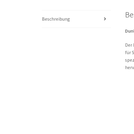
Be
Beschreibung
Dunl
Der 
für 
spez
herv