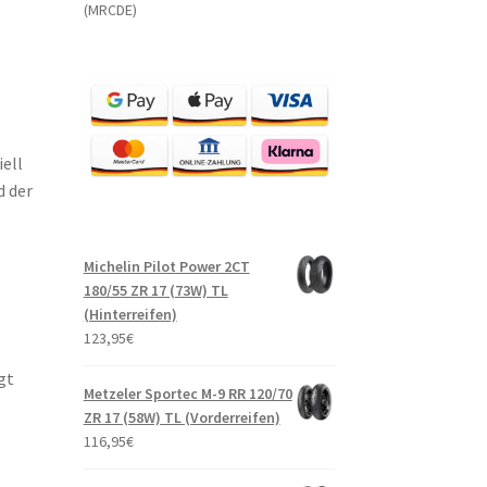
(MRCDE)
ell
d der
Michelin Pilot Power 2CT
180/55 ZR 17 (73W) TL
(Hinterreifen)
123,95
€
gt
Metzeler Sportec M-9 RR 120/70
ZR 17 (58W) TL (Vorderreifen)
116,95
€