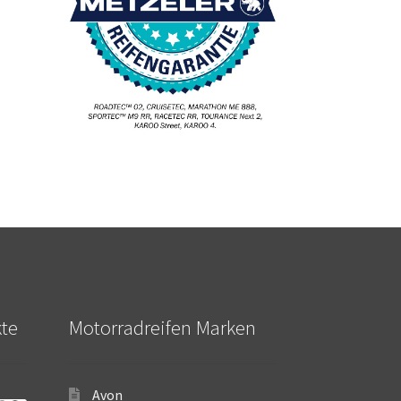
kte
Motorradreifen Marken
Avon