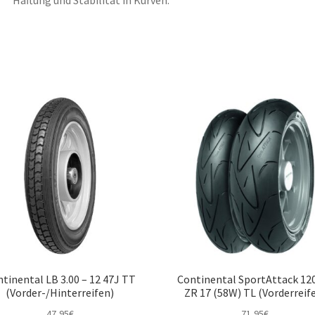
Haftung und Stabilität in Kurven.
tinental LB 3.00 – 12 47J TT
Continental SportAttack 12
(Vorder-/Hinterreifen)
ZR 17 (58W) TL (Vorderreif
47,95
€
71,95
€