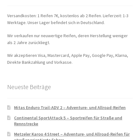
Versandkosten: 1 Reifen 7€, kostenlos ab 2 Reifen. Lieferzeit: 1-3
Werktage. Unser Lager befindet sich in Deutschland.
Wir verkaufen nur neuwertige Reifen, deren Herstellung weniger
als 2 Jahre zurückliegt.
Wir akzeptieren Visa, Mastercard, Apple Pay, Google Pay, Klarna,
Direkte Bankzahlung und Vorkasse.
Neueste Beiträge
Mitas Enduro Trail-ADV 2 – Adventure- und Allroad-Reifen
Continental SportAttack 5 – Sportreifen für Straße und
Rennstrecke
Metzeler Karoo 4 Street – Adventure- und Allroad-Reifen für
straßenorientierte Fahrer