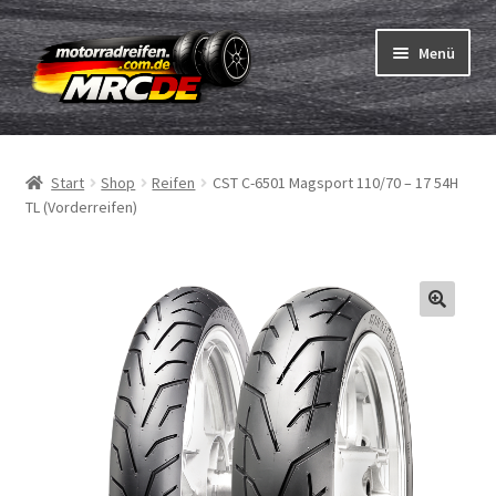
Zur
Zum
Menü
Navigation
Inhalt
springen
springen
Unterm
Reifen
öffnen
Start
Shop
Reifen
CST C-6501 Magsport 110/70 – 17 54H
Unterm
Schläuche
TL (Vorderreifen)
öffnen
Bestellvorgang
Unterm
ABC
öffnen
Reifentest
Unterm
Marken
öffnen
Kontakt