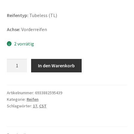
Reifentyp:
Tubeless (TL)
Achse:
Vorderreifen
2 vorrätig
CST
In den Warenkorb
C-
6501
Magsport
110/70
Artikelnummer:
6933882595439
Kategorie:
Reifen
-
Schlagwörter:
17
,
CST
17
54H
TL
(Vorderreifen)