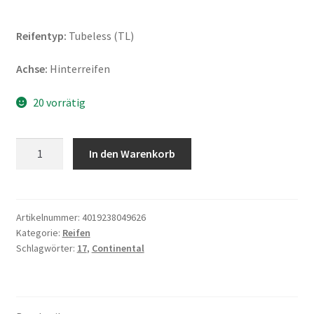
Reifentyp:
Tubeless (TL)
Achse:
Hinterreifen
20 vorrätig
Continental
In den Warenkorb
RoadAttack
4
160/60
ZR
Artikelnummer:
4019238049626
Kategorie:
Reifen
17
Schlagwörter:
17
,
Continental
(69W)
TL
(Hinterreifen)
Menge