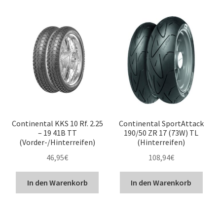
Continental KKS 10 Rf. 2.25
Continental SportAttack
– 19 41B TT
190/50 ZR 17 (73W) TL
(Vorder-/Hinterreifen)
(Hinterreifen)
46,95
€
108,94
€
In den Warenkorb
In den Warenkorb