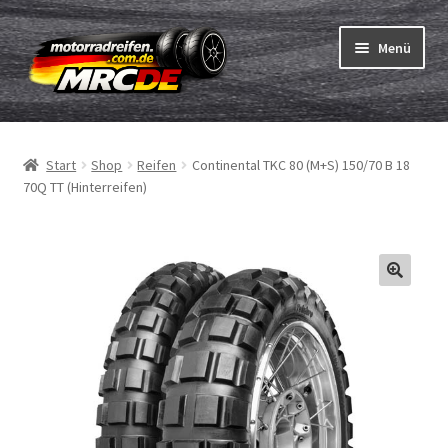
Zur
Zum
Menü
Navigation
Inhalt
springen
springen
Unterm
Reifen
öffnen
Start
Shop
Reifen
Continental TKC 80 (M+S) 150/70 B 18
Unterm
Schläuche
70Q TT (Hinterreifen)
öffnen
Bestellvorgang
Unterm
ABC
öffnen
Reifentest
Unterm
Marken
öffnen
Kontakt