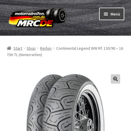
Zur
Zum
Menü
Navigation
Inhalt
springen
springen
Unterm
Reifen
öffnen
Start
Shop
Reifen
Continental Legend WW Rf. 130/90 – 16
Unterm
Schläuche
73H TL (Hinterreifen)
öffnen
Bestellvorgang
Unterm
ABC
öffnen
Reifentest
Unterm
Marken
öffnen
Kontakt