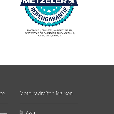
kte
Motorradreifen Marken
Avon