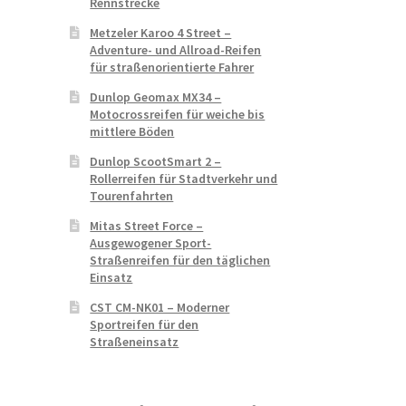
Rennstrecke
Metzeler Karoo 4 Street –
Adventure- und Allroad-Reifen
für straßenorientierte Fahrer
Dunlop Geomax MX34 –
Motocrossreifen für weiche bis
mittlere Böden
Dunlop ScootSmart 2 –
Rollerreifen für Stadtverkehr und
Tourenfahrten
Mitas Street Force –
Ausgewogener Sport-
Straßenreifen für den täglichen
Einsatz
CST CM-NK01 – Moderner
Sportreifen für den
Straßeneinsatz