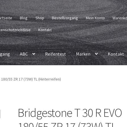
artseite
Blog
Shop
Bestellvorgang
Mein Konto
Warenk
enschutzrichtlinie
Kontakt
rgang
ABC
Reifentest
Marken
Kontakt
180/55 ZR 17 (73W) TL (Hinterreifen)
Bridgestone T 30 R EVO
180/55 ZR 17 (73W) TL