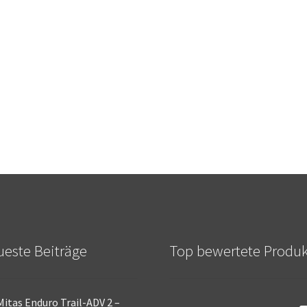
este Beiträge
Top bewertete Produ
Mitas Enduro Trail-ADV 2 –