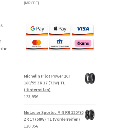
(MRCDE)
as
e
hohe
Michelin Pilot Power 2CT
180/55 ZR 17 (73W) TL
(Hinterreifen)
123,95
€
Metzeler Sportec M-9 RR 120/70
ZR 17 (58W) TL (Vorderreifen)
120,95
€