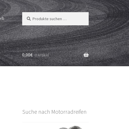
Suchen
Suchen
orb
nach:
0,00
€
0 Artikel
Suche nach Motorradreifen