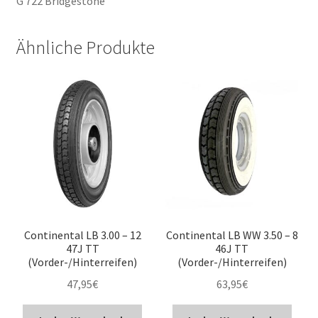
G 722 Bridgestone
Ähnliche Produkte
Continental LB 3.00 – 12
Continental LB WW 3.50 – 8
47J TT
46J TT
(Vorder-/Hinterreifen)
(Vorder-/Hinterreifen)
47,95
€
63,95
€