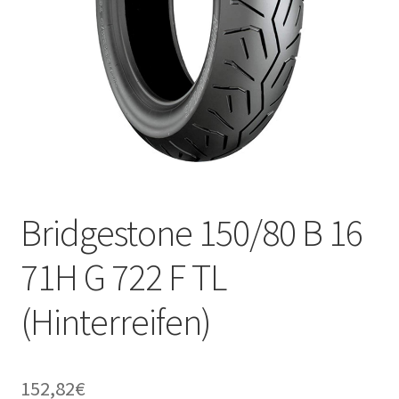
Bridgestone 150/80 B 16
71H G 722 F TL
(Hinterreifen)
152,82
€