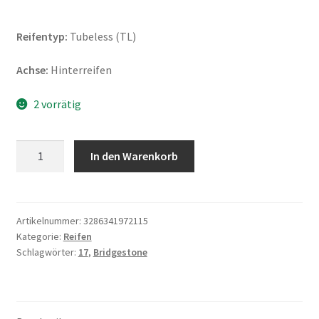
Reifentyp:
Tubeless (TL)
Achse:
Hinterreifen
2 vorrätig
Bridgestone
In den Warenkorb
A
41
E
150/70
Artikelnummer:
3286341972115
Kategorie:
Reifen
R
Schlagwörter:
17
,
Bridgestone
17
69V
TL
(Hinterreifen)