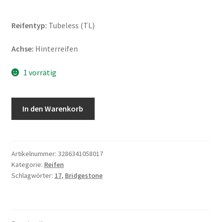
Reifentyp:
Tubeless (TL)
Achse:
Hinterreifen
1 vorrätig
Bridgestone
In den Warenkorb
H
50
150/60
ZR
Artikelnummer:
3286341058017
Kategorie:
Reifen
17
Schlagwörter:
17
,
Bridgestone
(66W)
TL
(Hinterreifen)
Menge