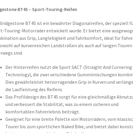
gestone BT45 – Sport-Touring-Reifen
Bridgestone BT45 ist ein bewährter Diagonalreifen, der speziell f
t-Touring-Motorräder entwickelt wurde. Er bietet eine ausgewog
ination aus Grip, Langlebigkeit und Fahrkomfort, ideal für Fahre
sowohl auf kurvenreichen Landstraßen als auch auf langen Touren
rwegs sind.
Der Hinterreifen nutzt die Sport SACT (Straight And Cornering
Technology), die zwei verschiedene Gummimischungen kombini
Dies gewährleistet hervorragenden Grip in Kurven und verläng
die Laufleistung des Reifens.
Das Profildesign des BT45 sorgt für eine gleichmäßige Abnutz
und verbessert die Stabilität, was zu einem sicheren und
komfortablen Fahrerlebnis beiträgt.
Geeignet für eine breite Palette von Motorrädern, vom klassis
Tourer bis zum sportlichen Naked Bike, und bietet dabei konst