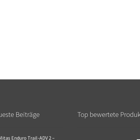
este Beiträge
Top bewertete Produ
Mitas Enduro Trail-ADV 2 –