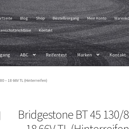
artseite
Blog
Shop
Bestellvorgang
Mein Konto
Warenk
enschutzrichtlinie
Kontakt
rgang
ABC
Reifentest
Marken
Kontakt
0 – 18 66V TL (Hinterreifen)
Bridgestone BT 45 130/
– 18 66V TL (Hinterreifen