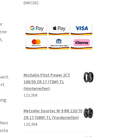
(MRCDE)
ür
ene
r,
Michelin Pilot Power 2CT
ert.
180/55 ZR 17 (73W) TL
ert
(Hinterreifen)
123,95
€
ung
Metzeler Sportec M-9 RR 120/70
ZR 17 (58W) TL (Vorderreifen)
chen
120,95
€
ante