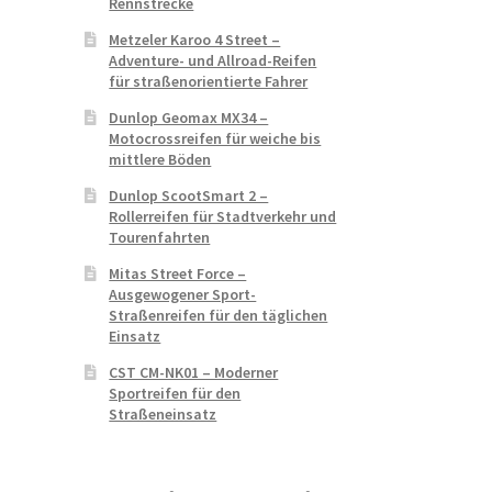
Rennstrecke
Metzeler Karoo 4 Street –
Adventure- und Allroad-Reifen
für straßenorientierte Fahrer
Dunlop Geomax MX34 –
Motocrossreifen für weiche bis
mittlere Böden
Dunlop ScootSmart 2 –
Rollerreifen für Stadtverkehr und
Tourenfahrten
Mitas Street Force –
Ausgewogener Sport-
Straßenreifen für den täglichen
Einsatz
CST CM-NK01 – Moderner
Sportreifen für den
Straßeneinsatz