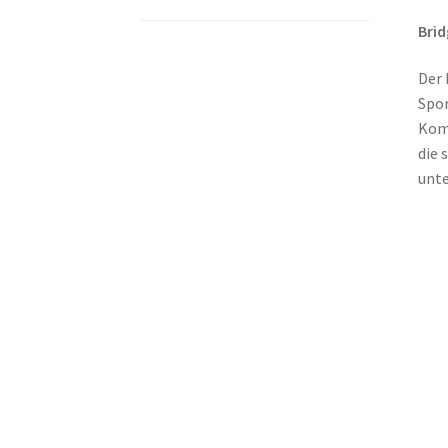
Brid
Der 
Spor
Komb
die 
unte