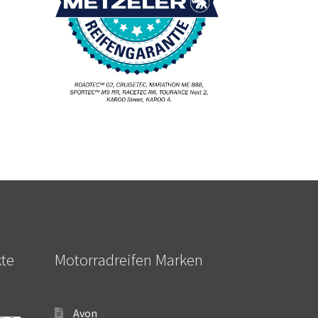
kte
Motorradreifen Marken
Avon