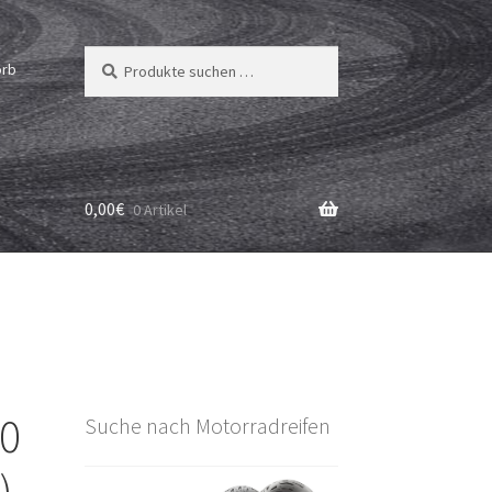
Suchen
Suchen
orb
nach:
0,00
€
0 Artikel
80
Suche nach Motorradreifen
)