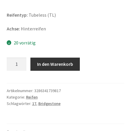
Reifentyp:
Tubeless (TL)
Achse:
Hinterreifen
20 vorrätig
Bridgestone
In den Warenkorb
BT
46
130/80
-
Artikelnummer:
3286341739817
Kategorie:
Reifen
17
Schlagwörter:
17
,
Bridgestone
65H
TL
(Hinterreifen)
Menge