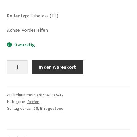
Reifentyp:
Tubeless (TL)
Achse:
Vorderreifen
9 vorrätig
Bridgestone
In den Warenkorb
AX
41
100/90
-
Artikelnummer:
3286341737417
Kategorie:
Reifen
18
Schlagwörter:
18
,
Bridgestone
56P
TL
(Vorderreifen)
Menge