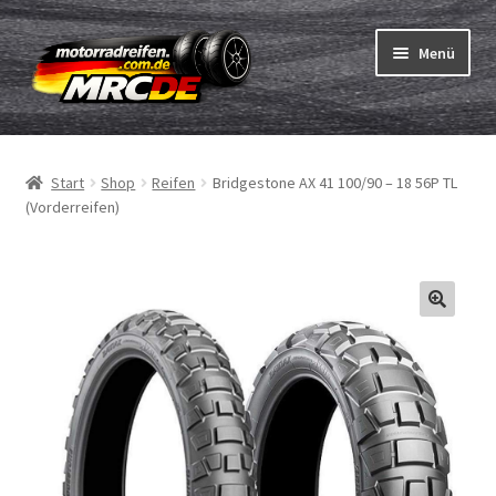
Zur
Zum
Menü
Navigation
Inhalt
springen
springen
Unterm
Reifen
öffnen
Start
Shop
Reifen
Bridgestone AX 41 100/90 – 18 56P TL
Unterm
Schläuche
(Vorderreifen)
öffnen
Bestellvorgang
Unterm
ABC
öffnen
Reifentest
Unterm
Marken
öffnen
Kontakt