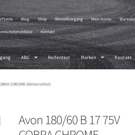
artseite
Blog
Shop
Bestellvorgang
Mein Konto
Warenk
enschutzrichtlinie
Kontakt
rgang
ABC
Reifentest
Marken
Kontakt
COBRA CHROME (Hinterreifen)
Avon 180/60 B 17 75V
COBRA CHROME