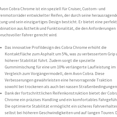
Avon Cobra Chrome ist ein speziell für Cruiser, Custom- und
enmotorräder entwickelter Reifen, der durch seine herausragend
tung und sein einzigartiges Design besticht. Er bietet eine perfek
ination aus Ästhetik und Funktionalität, die den Anforderungen
ruchsvoller Fahrer gerecht wird.
Das innovative Profildesign des Cobra Chrome erhöht die
Kontaktfläche zum Asphalt um 5%, was zu verbessertem Grip 
höherer Stabilität führt. Zudem sorgt die spezielle
Gummimischung für eine um 10% verlängerte Laufleistung im
Vergleich zum Vorgängermodell, dem Avon Cobra. Diese
Verbesserungen gewährleisten eine hervorragende Traktion
sowohl bei trockenen als auch bei nassen Straßenbedingungen
Dank der fortschrittlichen Reifenkonstruktion bietet der Cobr
Chrome ein präzises Handling und ein komfortables Fahrgefühl
Die optimierte Stabilität ermöglicht ein sicheres Fahrverhalte
selbst bei höheren Geschwindigkeiten und auf langen Touren. 