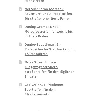
Rennstrecke
Metzeler Karoo 4 Street –
Adventure- und Allroad-Reifen
für straßenorientierte Fahrer
Dunlop Geomax MX34 –
Motocrossreifen für weiche bis
mittlere Böden
Dunlop ScootSmart 2 –
Rollerreifen für Stadtverkehr und
Tourenfahrten
Mitas Street Force –
Ausgewogener Sport-
Straßenreifen für den täglichen
Einsatz
CST CM-NK01 – Moderner
Sportreifen für den
Straßeneinsatz