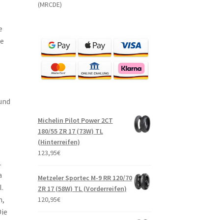
(MRCDE)
e
te
und
Michelin Pilot Power 2CT
180/55 ZR 17 (73W) TL
(Hinterreifen)
123,95
€
.
a
Metzeler Sportec M-9 RR 120/70
.
ZR 17 (58W) TL (Vorderreifen)
n,
120,95
€
Die