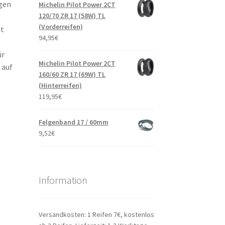
igen
Michelin Pilot Power 2CT
120/70 ZR 17 (58W) TL
(Vorderreifen)
ht
94,95
€
ür
Michelin Pilot Power 2CT
 auf
160/60 ZR 17 (69W) TL
(Hinterreifen)
119,95
€
Felgenband 17 / 60mm
9,52
€
Information
Versandkosten: 1 Reifen 7€, kostenlos