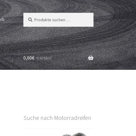
Suchen
Suchen
orb
nach:
0,00
€
0 Artikel
Suche nach Motorradreifen