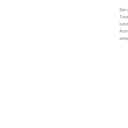
Der 
Tour
Leis
Komb
ansp