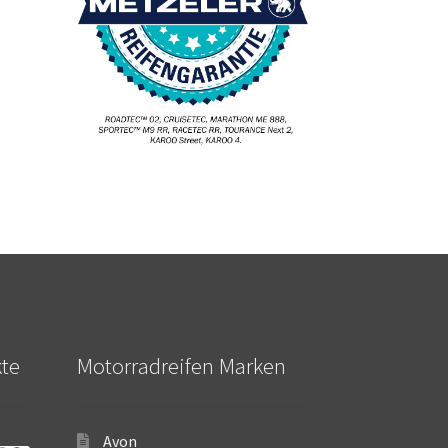
kte
Motorradreifen Marken
Avon