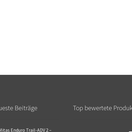
este Beiträge
Top bewertete Produ
Mitas Enduro Trail-ADV 2 –