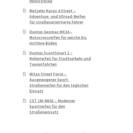
Rennstrecke
Metzeler Karoo 4 Street –
Adventure- und Allroad-Reifen
für straßenorientierte Fahrer
Dunlop Geomax MX34 –
Motocrossreifen für weiche bis
mittlere Böden
Dunlop ScootSmart 2 –
Rollerreifen für Stadtverkehr und
Tourenfahrten
Mitas Street Force –
Ausgewogener Sport-
Straßenreifen für den täglichen
Einsatz
CST CM-NK01 – Moderner
Sportreifen für den
Straßeneinsatz