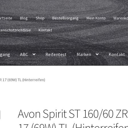
artseite
Blog
Shop
Bestellvorgang
Mein Konto
Warenk
enschutzrichtlinie
Kontakt
rgang
ABC
Reifentest
Marken
Kontakt
R 17 (69W) TL (Hinterreifen)
Avon Spirit ST 160/60 ZR
17 (69W) TL (Hinterreife