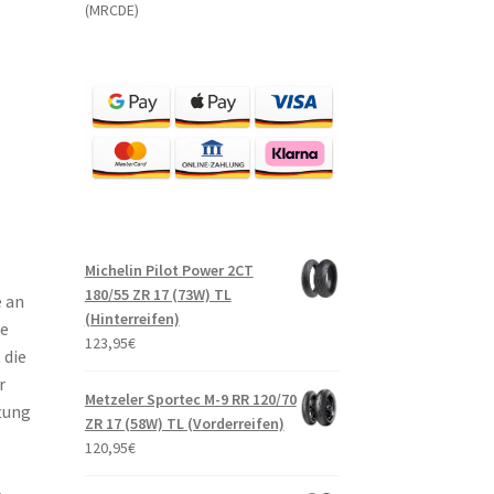
(MRCDE)
Michelin Pilot Power 2CT
180/55 ZR 17 (73W) TL
e an
(Hinterreifen)
se
123,95
€
 die
r
Metzeler Sportec M-9 RR 120/70
tung
ZR 17 (58W) TL (Vorderreifen)
120,95
€