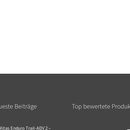
este Beiträge
Top bewertete Produ
Mitas Enduro Trail-ADV 2 –