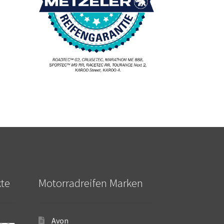
kte
Motorradreifen Marken
Avon