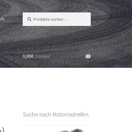
Suchen
Suchen
orb
nach:
0,00
€
0 Artikel
Suche nach Motorradreifen
n)