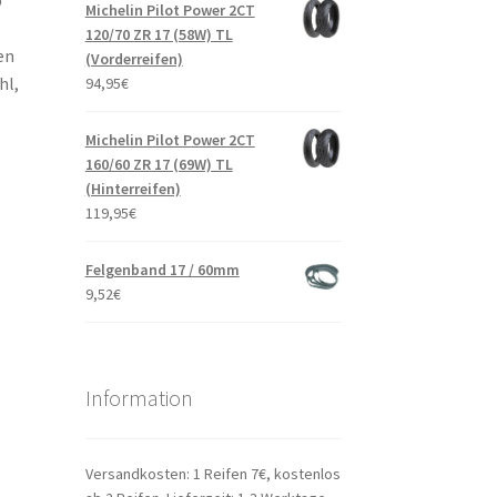
p
Michelin Pilot Power 2CT
120/70 ZR 17 (58W) TL
en
(Vorderreifen)
hl,
94,95
€
Michelin Pilot Power 2CT
160/60 ZR 17 (69W) TL
(Hinterreifen)
119,95
€
Felgenband 17 / 60mm
9,52
€
Information
Versandkosten: 1 Reifen 7€, kostenlos