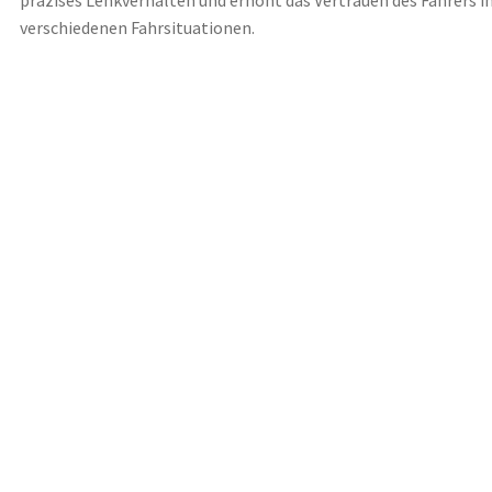
präzises Lenkverhalten und erhöht das Vertrauen des Fahrers i
verschiedenen Fahrsituationen.