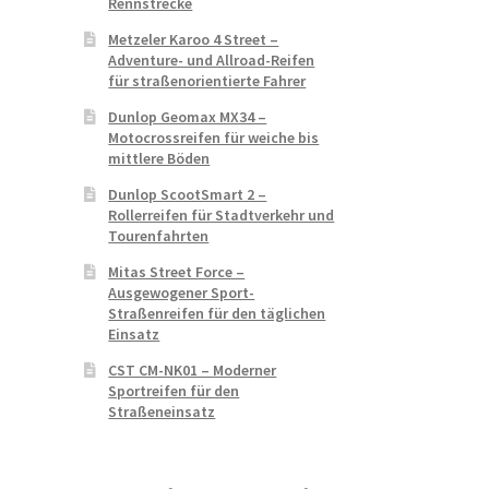
Rennstrecke
Metzeler Karoo 4 Street –
Adventure- und Allroad-Reifen
für straßenorientierte Fahrer
Dunlop Geomax MX34 –
Motocrossreifen für weiche bis
mittlere Böden
Dunlop ScootSmart 2 –
Rollerreifen für Stadtverkehr und
Tourenfahrten
Mitas Street Force –
Ausgewogener Sport-
Straßenreifen für den täglichen
Einsatz
CST CM-NK01 – Moderner
Sportreifen für den
Straßeneinsatz