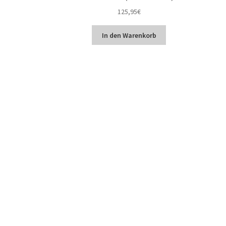
125,95
€
In den Warenkorb