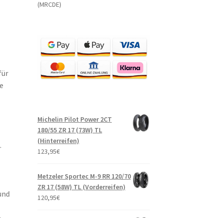
(MRCDE)
für
e
Michelin Pilot Power 2CT
180/55 ZR 17 (73W) TL
(Hinterreifen)
.
123,95
€
Metzeler Sportec M-9 RR 120/70
ZR 17 (58W) TL (Vorderreifen)
und
120,95
€