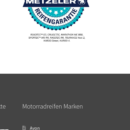
kte
Motorradreifen Marken
Avon