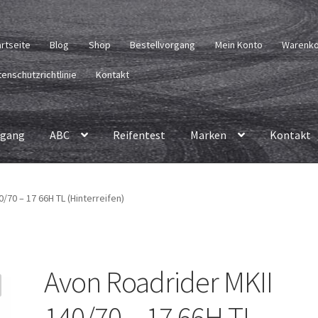
artseite
Blog
Shop
Bestellvorgang
Mein Konto
Warenk
enschutzrichtlinie
Kontakt
rgang
ABC
Reifentest
Marken
Kontakt
/70 – 17 66H TL (Hinterreifen)
Avon Roadrider MKII
140/70 – 17 66H TL