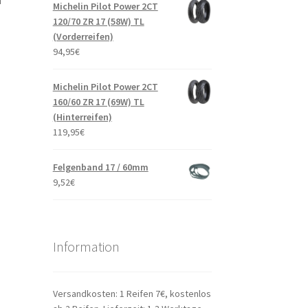
n
Michelin Pilot Power 2CT
120/70 ZR 17 (58W) TL
(Vorderreifen)
94,95
€
Michelin Pilot Power 2CT
160/60 ZR 17 (69W) TL
(Hinterreifen)
119,95
€
Felgenband 17 / 60mm
9,52
€
Information
Versandkosten: 1 Reifen 7€, kostenlos