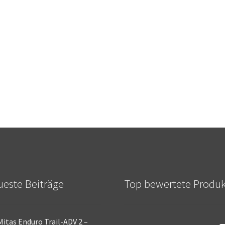
este Beiträge
Top bewertete Produ
Mitas Enduro Trail-ADV 2 –