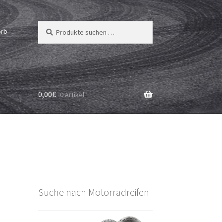
Suchen
Suchen
orb
nach:
0,00
€
0 Artikel
Suche nach Motorradreifen