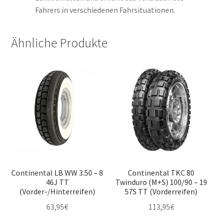
Fahrers in verschiedenen Fahrsituationen.
Ähnliche Produkte
Continental LB WW 3.50 – 8
Continental TKC 80
46J TT
Twinduro (M+S) 100/90 – 19
(Vorder-/Hinterreifen)
57S TT (Vorderreifen)
63,95
€
113,95
€