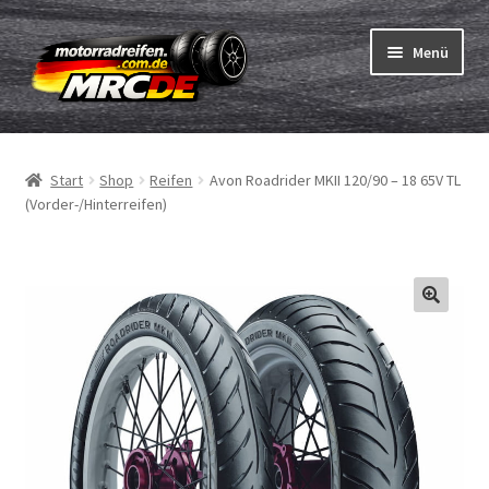
Zur
Zum
Menü
Navigation
Inhalt
springen
springen
Unterm
Reifen
öffnen
Start
Shop
Reifen
Avon Roadrider MKII 120/90 – 18 65V TL
Unterm
Schläuche
(Vorder-/Hinterreifen)
öffnen
Bestellvorgang
Unterm
ABC
öffnen
Reifentest
Unterm
Marken
öffnen
Kontakt