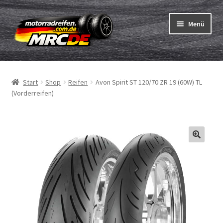
Zur
Zum
Menü
Navigation
Inhalt
springen
springen
Unterm
Reifen
öffnen
Start
Shop
Reifen
Avon Spirit ST 120/70 ZR 19 (60W) TL
Unterm
Schläuche
(Vorderreifen)
öffnen
Bestellvorgang
Unterm
ABC
öffnen
Reifentest
Unterm
Marken
öffnen
Kontakt