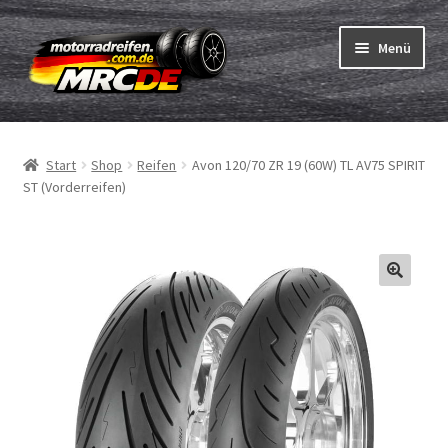
Zur
Zum
Menü
Navigation
Inhalt
springen
springen
Unterm
Reifen
öffnen
Start
Shop
Reifen
Avon 120/70 ZR 19 (60W) TL AV75 SPIRIT
Unterm
Schläuche
ST (Vorderreifen)
öffnen
Bestellvorgang
Unterm
ABC
öffnen
Reifentest
Unterm
Marken
öffnen
Kontakt