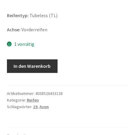
Reifentyp:
Tubeless (TL)
Achse:
Vorderreifen
1 vorrätig
Avon
In den Warenkorb
120/70
ZR
19
(60W)
Artikelnummer:
4038526433138
Kategorie:
Reifen
TL
Schlagwörter:
19
,
Avon
AV75
SPIRIT
ST
(Vorderreifen)