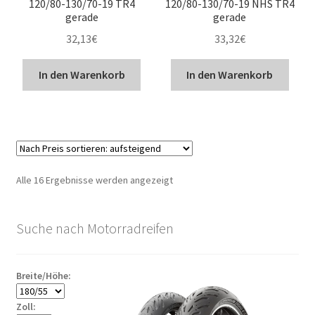
120/80-130/70-19 TR4
120/80-130/70-19 NHS TR4
gerade
gerade
32,13
€
33,32
€
In den Warenkorb
In den Warenkorb
Nach
Alle 16 Ergebnisse werden angezeigt
Preis
sortiert:
Suche nach Motorradreifen
aufsteigend
Breite/Höhe:
Zoll: