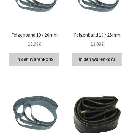
Bestellvorgang
Unterm
ABC
öffnen
Felgenband 19 / 20mm
Felgenband 19 / 25mm
Reifentest
13,09
€
13,09
€
Unterm
Marken
In den Warenkorb
In den Warenkorb
öffnen
Kontakt