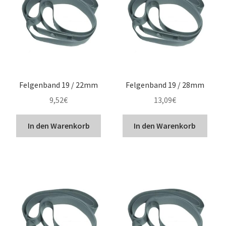
Schläuche & Felgen. 13″
Schläuche & Felgen. 14″
Schläuche & Felgen. 15″
Felgenband 19 / 22mm
Felgenband 19 / 28mm
9,52
€
13,09
€
Schläuche & Felgen. 16″
In den Warenkorb
In den Warenkorb
Schläuche & Felgen. 17″
Schläuche & Felgen. 18″
Schläuche & Felgen. 19″
Schläuche & Felgen. 21″