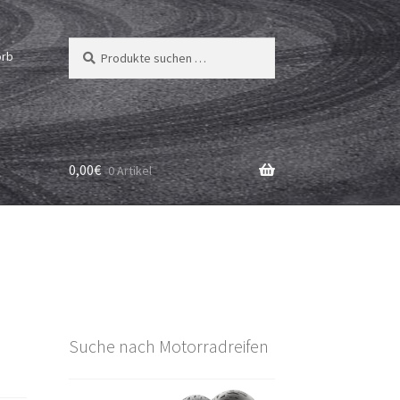
Suchen
Suchen
orb
nach:
0,00
€
0 Artikel
Suche nach Motorradreifen