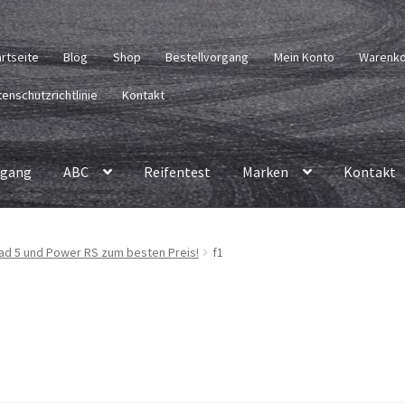
artseite
Blog
Shop
Bestellvorgang
Mein Konto
Warenk
enschutzrichtlinie
Kontakt
rgang
ABC
Reifentest
Marken
Kontakt
ad 5 und Power RS zum besten Preis!
f1