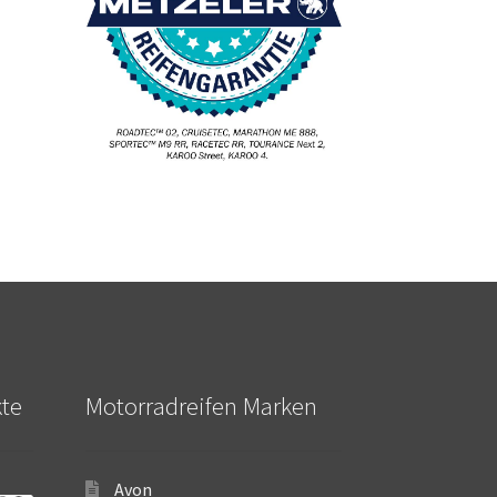
kte
Motorradreifen Marken
Avon