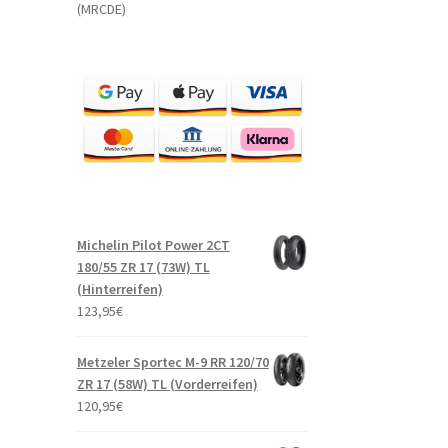
(MRCDE)
Michelin Pilot Power 2CT
180/55 ZR 17 (73W) TL
(Hinterreifen)
123,95
€
Metzeler Sportec M-9 RR 120/70
ZR 17 (58W) TL (Vorderreifen)
120,95
€