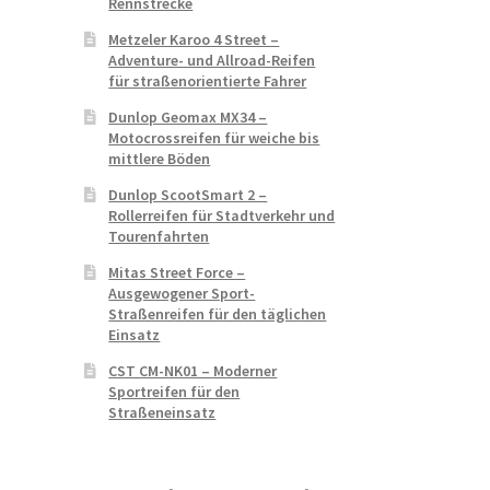
Rennstrecke
Metzeler Karoo 4 Street –
Adventure- und Allroad-Reifen
für straßenorientierte Fahrer
Dunlop Geomax MX34 –
Motocrossreifen für weiche bis
mittlere Böden
Dunlop ScootSmart 2 –
Rollerreifen für Stadtverkehr und
Tourenfahrten
Mitas Street Force –
Ausgewogener Sport-
Straßenreifen für den täglichen
Einsatz
CST CM-NK01 – Moderner
Sportreifen für den
Straßeneinsatz