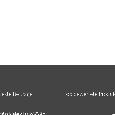
este Beiträge
Top bewertete Produ
Mitas Enduro Trail-ADV 2 –