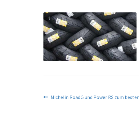
Beitragsnavigation
Vorheriger
Michelin Road 5 und Power RS zum besten
Beitrag: