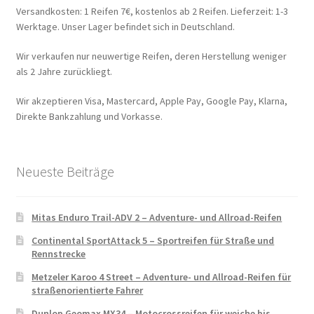
Versandkosten: 1 Reifen 7€, kostenlos ab 2 Reifen. Lieferzeit: 1-3
Werktage. Unser Lager befindet sich in Deutschland.
Wir verkaufen nur neuwertige Reifen, deren Herstellung weniger
als 2 Jahre zurückliegt.
Wir akzeptieren Visa, Mastercard, Apple Pay, Google Pay, Klarna,
Direkte Bankzahlung und Vorkasse.
Neueste Beiträge
Mitas Enduro Trail-ADV 2 – Adventure- und Allroad-Reifen
Continental SportAttack 5 – Sportreifen für Straße und
Rennstrecke
Metzeler Karoo 4 Street – Adventure- und Allroad-Reifen für
straßenorientierte Fahrer
Dunlop Geomax MX34 – Motocrossreifen für weiche bis