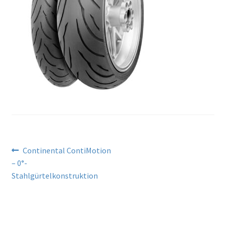
Beitragsnavigation
Vorheriger
Continental ContiMotion
Beitrag:
– 0°-
Stahlgürtelkonstruktion