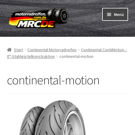
Zur
Zum
Menü
Navigation
Inhalt
springen
springen
Unterm
Reifen
öffnen
Start
Continental Motorradreifen
Continental ContiMotion –
Unterm
Schläuche
0°-Stahlgürtelkonstruktion
continental-motion
öffnen
Bestellvorgang
continental-motion
Unterm
ABC
öffnen
Reifentest
Unterm
Marken
öffnen
Kontakt