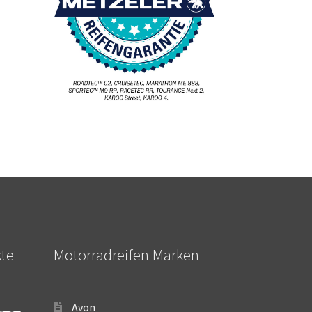
kte
Motorradreifen Marken
Avon