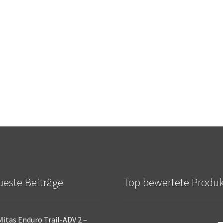
este Beiträge
Top bewertete Produ
Mitas Enduro Trail-ADV 2 –