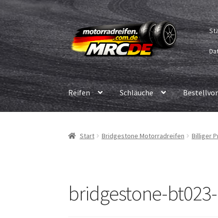
Zur
Zum
St
Navigation
Inhalt
springen
springen
Dat
Reifen
Schläuche
Bestellvo
Start
Bridgestone Motorradreifen
Billiger 
bridgestone-bt023-