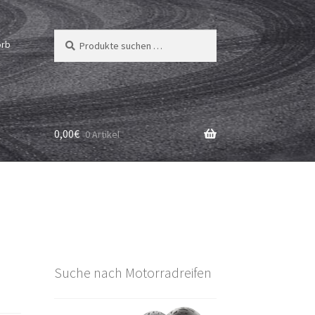
Suchen
Suchen
orb
nach:
0,00
€
0 Artikel
Suche nach Motorradreifen