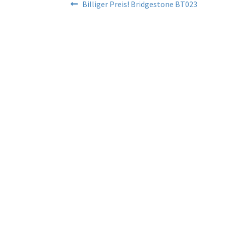
Beitragsnavigation
Vorheriger
Billiger Preis! Bridgestone BT023
Beitrag: