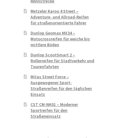
Rennstrecke
Metzeler Karoo 4 Street –
Adventure- und Allroad-Reifen
für straßenorientierte Fahrer
Dunlop Geomax MX34 –
Motocrossreifen für weiche bis
mittlere Böden
Dunlop ScootSmart 2 –
Rollerreifen für Stadtverkehr und
Tourenfahrten
Mitas Street Force –
Ausgewogener Sport-
Straßenreifen für den täglichen
Einsatz
CST CM-NK01 – Moderner
Sportreifen für den
Straßeneinsatz