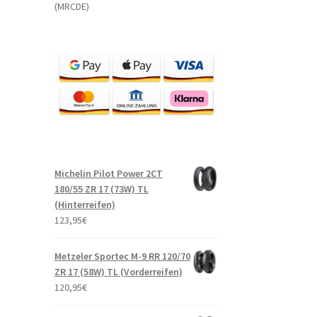
(MRCDE)
Michelin Pilot Power 2CT
180/55 ZR 17 (73W) TL
(Hinterreifen)
123,95
€
Metzeler Sportec M-9 RR 120/70
ZR 17 (58W) TL (Vorderreifen)
120,95
€