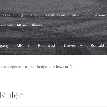
artseite
Blog
Shop
Bestellvorgang
Mein Konto
Warenk
enschutzrichtlinie
Kontakt
rgang
ABC
Reifentest
Marken
Kontakt
Preis! Bridgestone BT023
bridgestone-bt023-REifen
REifen