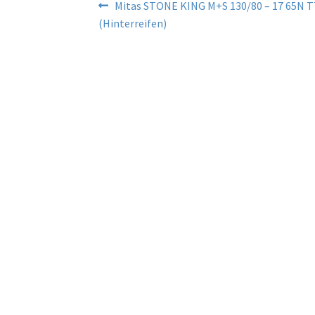
Beitragsnavigation
Vorheriger
Mitas STONE KING M+S 130/80 – 17 65N 
Beitrag:
(Hinterreifen)