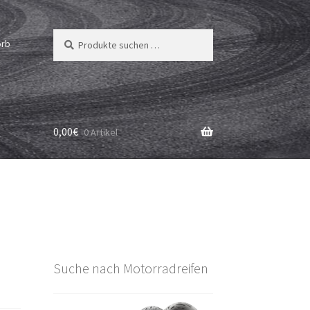
Suchen
Suchen
orb
nach:
0,00
€
0 Artikel
Suche nach Motorradreifen