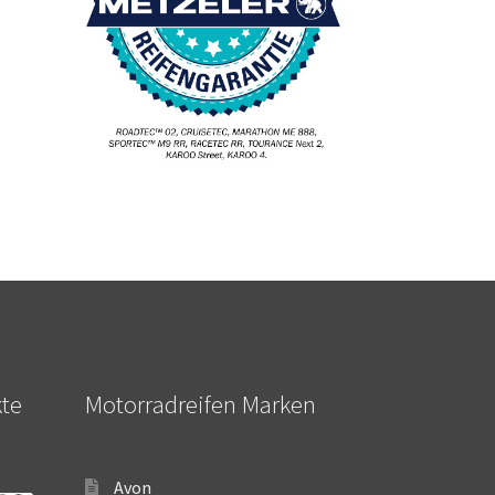
kte
Motorradreifen Marken
Avon