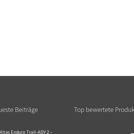
este Beiträge
Top bewertete Produ
Mitas Enduro Trail-ADV 2 –