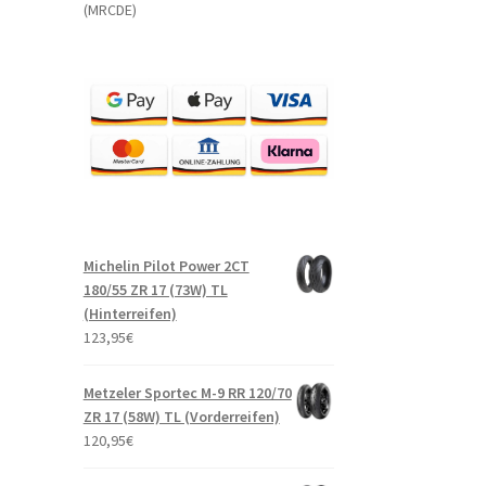
(MRCDE)
Michelin Pilot Power 2CT
180/55 ZR 17 (73W) TL
(Hinterreifen)
123,95
€
Metzeler Sportec M-9 RR 120/70
ZR 17 (58W) TL (Vorderreifen)
120,95
€