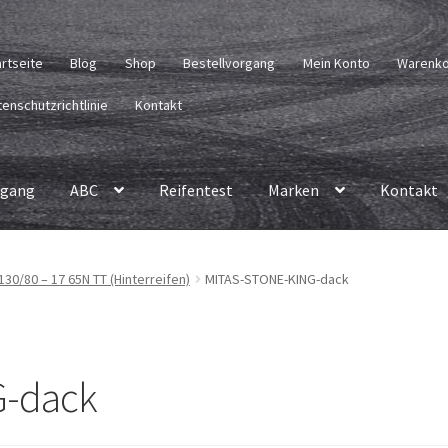
artseite
Blog
Shop
Bestellvorgang
Mein Konto
Warenk
enschutzrichtlinie
Kontakt
rgang
ABC
Reifentest
Marken
Kontakt
30/80 – 17 65N TT (Hinterreifen)
MITAS-STONE-KING-dack
G-dack