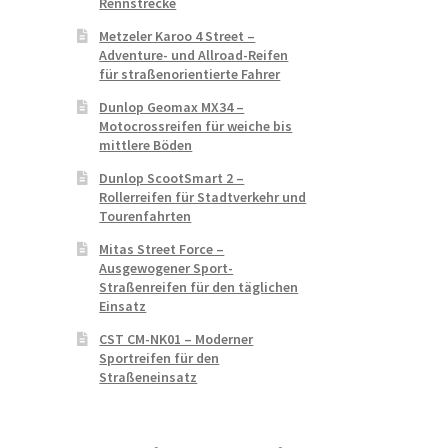
Rennstrecke
Metzeler Karoo 4 Street –
Adventure- und Allroad-Reifen
für straßenorientierte Fahrer
Dunlop Geomax MX34 –
Motocrossreifen für weiche bis
mittlere Böden
Dunlop ScootSmart 2 –
Rollerreifen für Stadtverkehr und
Tourenfahrten
Mitas Street Force –
Ausgewogener Sport-
Straßenreifen für den täglichen
Einsatz
CST CM-NK01 – Moderner
Sportreifen für den
Straßeneinsatz