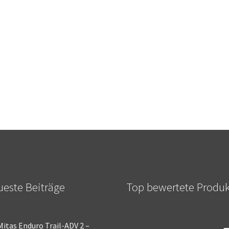
este Beiträge
Top bewertete Produ
Mitas Enduro Trail-ADV 2 –