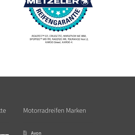
kte
Motorradreifen Marken
Avon