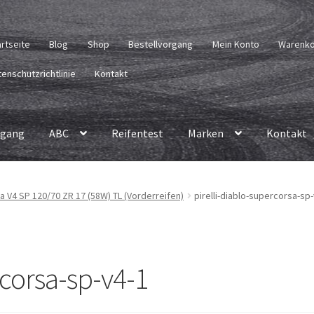
artseite
Blog
Shop
Bestellvorgang
Mein Konto
Warenk
enschutzrichtlinie
Kontakt
rgang
ABC
Reifentest
Marken
Kontakt
sa V4 SP 120/70 ZR 17 (58W) TL (Vorderreifen)
pirelli-diablo-supercorsa-sp
rcorsa-sp-v4-1