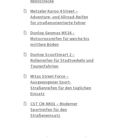
Rennstrecke
Metzeler Karoo 4 Street –
Adventure- und Allroad-Reifen
für straßenorientierte Fahrer
Dunlop Geomax MX34 –
Motocrossreifen für weiche bis
mittlere Böden
Dunlop ScootSmart 2 –
Rollerreifen für Stadtverkehr und
Tourenfahrten
Mitas Street Force –
Ausgewogener Sport-
Straßenreifen für den täglichen
Einsatz
CST CM-NK01 – Moderner
Sportreifen für den
Straßeneinsatz