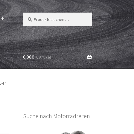
Suchen
Suchen
orb
nach:
0,00
€
0 Artikel
-v4-1
Suche nach Motorradreifen