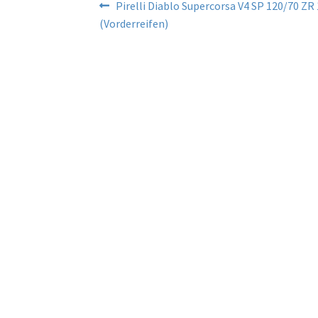
Beitragsnavigation
Vorheriger
Pirelli Diablo Supercorsa V4 SP 120/70 ZR
Beitrag:
(Vorderreifen)