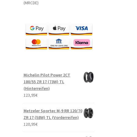
(MRCDE)
Michelin Pilot Power 2CT
180/55 ZR 17 (73W) TL
(Hinterreifen)
123,95
€
Metzeler Sportec M-9 RR 120/70
ZR 17 (58W) TL (Vorderreifen)
120,95
€