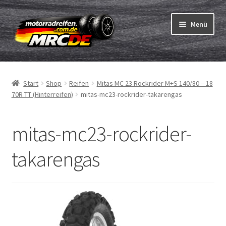
Zur
Zum
Menü
Navigation
Inhalt
springen
springen
Unterm
Reifen
öffnen
Start
Shop
Reifen
Mitas MC 23 Rockrider M+S 140/80 – 18
Unterm
Schläuche
70R TT (Hinterreifen)
mitas-mc23-rockrider-takarengas
öffnen
Bestellvorgang
mitas-mc23-rockrider-
Unterm
ABC
takarengas
öffnen
Reifentest
Unterm
Marken
öffnen
Kontakt