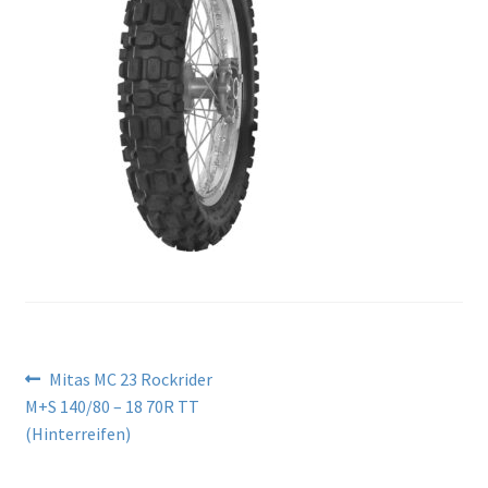
Beitragsnavigation
Vorheriger
Mitas MC 23 Rockrider
Beitrag:
M+S 140/80 – 18 70R TT
(Hinterreifen)