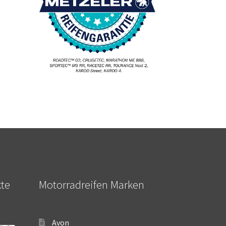
kte
Motorradreifen Marken
Avon