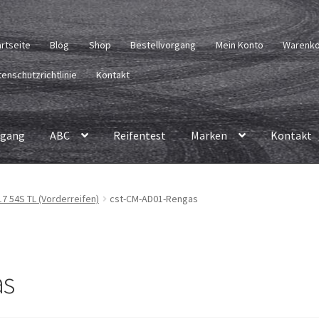
artseite
Blog
Shop
Bestellvorgang
Mein Konto
Warenk
enschutzrichtlinie
Kontakt
rgang
ABC
Reifentest
Marken
Kontakt
7 54S TL (Vorderreifen)
cst-CM-AD01-Rengas
as