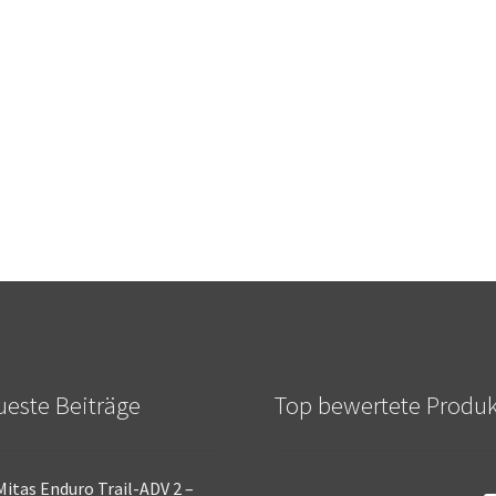
este Beiträge
Top bewertete Produ
Mitas Enduro Trail-ADV 2 –