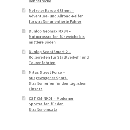
Rennstrecke
Metzeler Karoo 4 Street –
Adventure- und Allroad-Reifen
für straßenorientierte Fahrer
Dunlop Geomax MX34 –
Motocrossreifen für weiche bis
mittlere Böden
Dunlop ScootSmart 2 –
Rollerreifen für Stadtverkehr und
Tourenfahrten
Mitas Street Force –
Ausgewogener Sport-
Straßenreifen für den täglichen
Einsatz
CST CM-NK01 – Moderner
Sportreifen für den
Straßeneinsatz