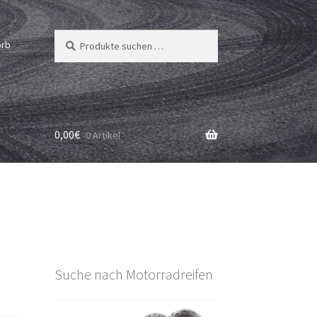
Suchen
Suchen
orb
nach:
0,00
€
0 Artikel
Suche nach Motorradreifen