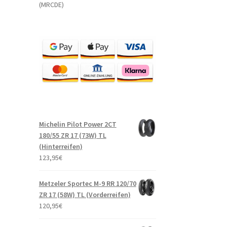
(MRCDE)
Michelin Pilot Power 2CT
180/55 ZR 17 (73W) TL
(Hinterreifen)
123,95
€
Metzeler Sportec M-9 RR 120/70
ZR 17 (58W) TL (Vorderreifen)
120,95
€