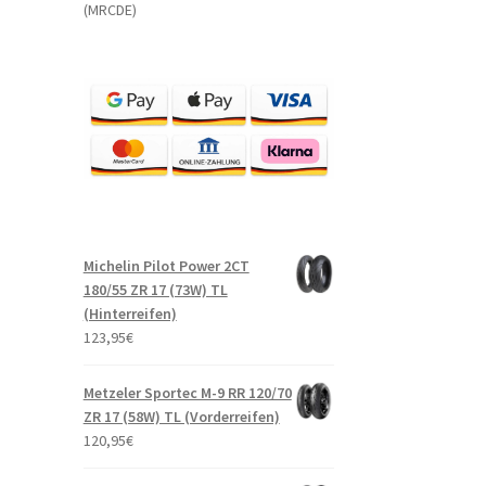
(MRCDE)
Michelin Pilot Power 2CT
180/55 ZR 17 (73W) TL
(Hinterreifen)
123,95
€
Metzeler Sportec M-9 RR 120/70
ZR 17 (58W) TL (Vorderreifen)
120,95
€