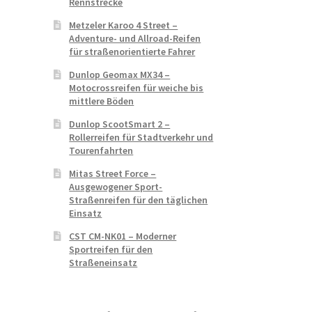
Rennstrecke
Metzeler Karoo 4 Street –
Adventure- und Allroad-Reifen
für straßenorientierte Fahrer
Dunlop Geomax MX34 –
Motocrossreifen für weiche bis
mittlere Böden
Dunlop ScootSmart 2 –
Rollerreifen für Stadtverkehr und
Tourenfahrten
Mitas Street Force –
Ausgewogener Sport-
Straßenreifen für den täglichen
Einsatz
CST CM-NK01 – Moderner
Sportreifen für den
Straßeneinsatz