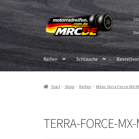
Zur
Zum
St
Navigation
Inhalt
springen
springen
Dat
Reifen
Schläuche
Bestellvo
Start
Shop
Reifen
Mitas Terra Force-MX M
TERRA-FORCE-MX-