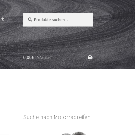
Suchen
Suchen
orb
nach:
0,00
€
0 Artikel
Suche nach Motorradreifen