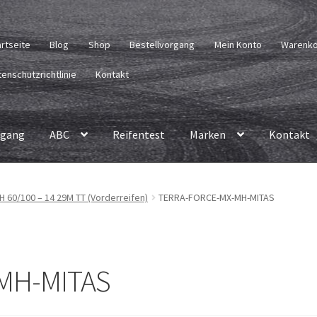
artseite
Blog
Shop
Bestellvorgang
Mein Konto
Warenk
enschutzrichtlinie
Kontakt
rgang
ABC
Reifentest
Marken
Kontakt
H 60/100 – 14 29M TT (Vorderreifen)
TERRA-FORCE-MX-MH-MITAS
MH-MITAS