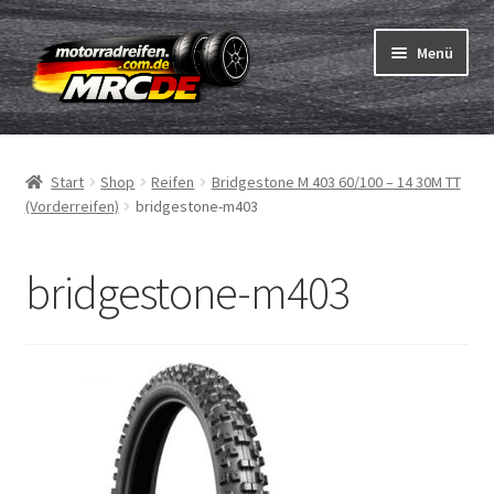
Zur
Zum
Menü
Navigation
Inhalt
springen
springen
Unterm
Reifen
öffnen
Start
Shop
Reifen
Bridgestone M 403 60/100 – 14 30M TT
Unterm
Schläuche
(Vorderreifen)
bridgestone-m403
öffnen
Bestellvorgang
bridgestone-m403
Unterm
ABC
öffnen
Reifentest
Unterm
Marken
öffnen
Kontakt