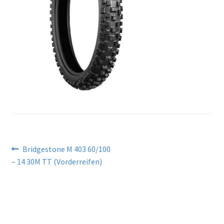
Beitragsnavigation
Vorheriger
Bridgestone M 403 60/100
Beitrag:
– 14 30M TT (Vorderreifen)