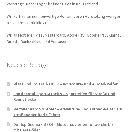
Werktage. Unser Lager befindet sich in Deutschland.
Wir verkaufen nur neuwertige Reifen, deren Herstellung weniger
als 2 Jahre zurückliegt.
Wir akzeptieren Visa, Mastercard, Apple Pay, Google Pay, Klarna,
Direkte Bankzahlung und Vorkasse.
Neueste Beiträge
Mitas Enduro Trail-ADV 2 – Adventure- und Allroad-Reifen
Continental SportAttack 5 – Sportreifen für Straße und
Rennstrecke
Metzeler Karoo 4 Street – Adventure- und Allroad-Reifen für
straßenorientierte Fahrer
Dunlop Geomax MX34 – Motocrossreifen für weiche bis
mittlere Böden