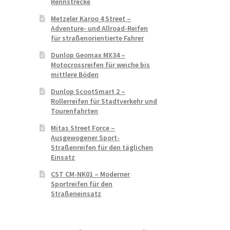
Rennstrecke
Metzeler Karoo 4 Street –
Adventure- und Allroad-Reifen
für straßenorientierte Fahrer
Dunlop Geomax MX34 –
Motocrossreifen für weiche bis
mittlere Böden
Dunlop ScootSmart 2 –
Rollerreifen für Stadtverkehr und
Tourenfahrten
Mitas Street Force –
Ausgewogener Sport-
Straßenreifen für den täglichen
Einsatz
CST CM-NK01 – Moderner
Sportreifen für den
Straßeneinsatz