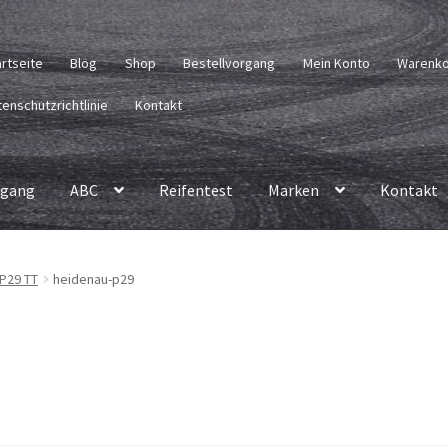
artseite
Blog
Shop
Bestellvorgang
Mein Konto
Warenk
enschutzrichtlinie
Kontakt
rgang
ABC
Reifentest
Marken
Kontakt
 P29 TT
heidenau-p29