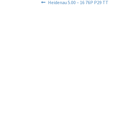
Beitragsnavigation
Vorheriger
Heidenau 5.00 – 16 76P P29 TT
Beitrag: