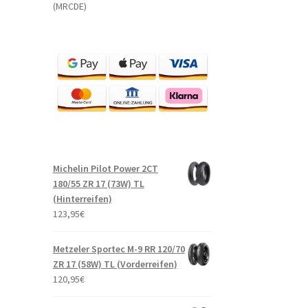
(MRCDE)
Michelin Pilot Power 2CT
180/55 ZR 17 (73W) TL
(Hinterreifen)
123,95
€
Metzeler Sportec M-9 RR 120/70
ZR 17 (58W) TL (Vorderreifen)
120,95
€