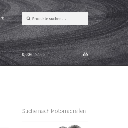
Suchen
Suchen
orb
nach:
0,00
€
0 Artikel
Suche nach Motorradreifen