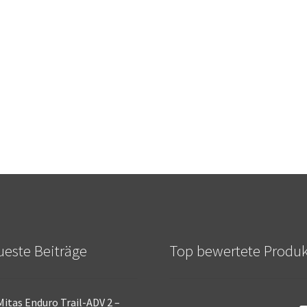
este Beiträge
Top bewertete Produ
Mitas Enduro Trail-ADV 2 –