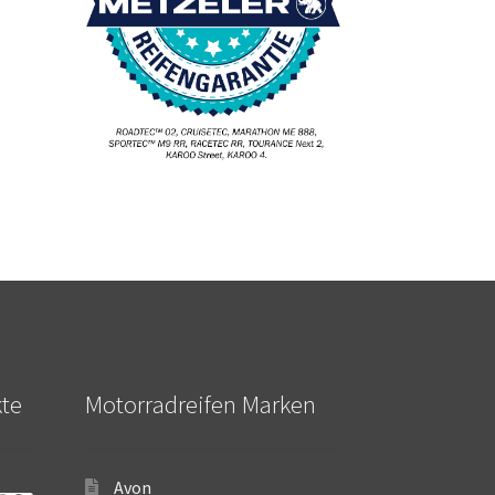
kte
Motorradreifen Marken
Avon