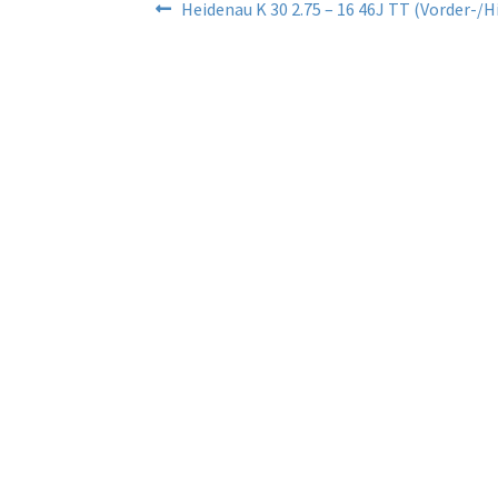
Beitragsnavigation
Vorheriger
Heidenau K 30 2.75 – 16 46J TT (Vorder-/H
Beitrag: