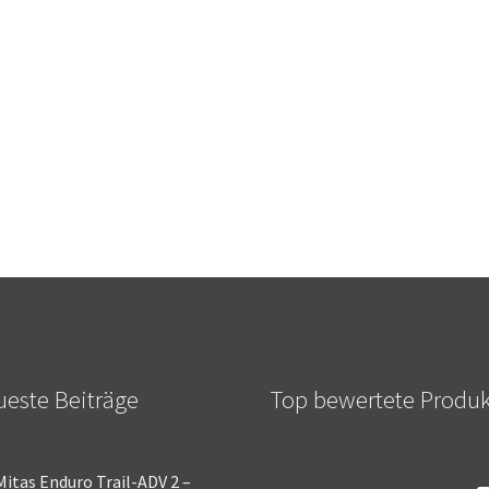
este Beiträge
Top bewertete Produ
Mitas Enduro Trail-ADV 2 –