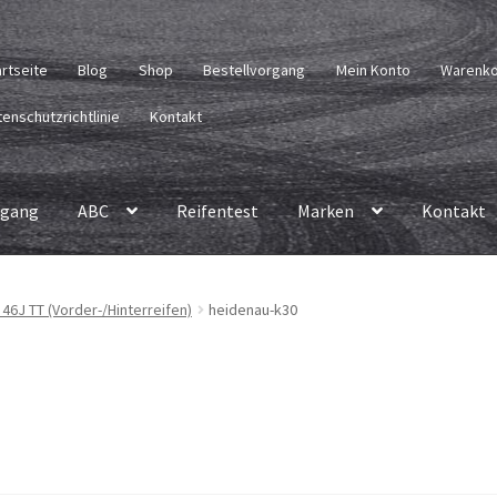
artseite
Blog
Shop
Bestellvorgang
Mein Konto
Warenk
enschutzrichtlinie
Kontakt
rgang
ABC
Reifentest
Marken
Kontakt
 46J TT (Vorder-/Hinterreifen)
heidenau-k30