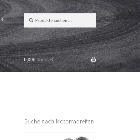
Suchen
Suchen
orb
nach:
0,00
€
0 Artikel
Suche nach Motorradreifen