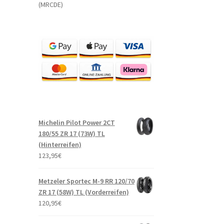
(MRCDE)
Michelin Pilot Power 2CT
180/55 ZR 17 (73W) TL
(Hinterreifen)
123,95
€
Metzeler Sportec M-9 RR 120/70
ZR 17 (58W) TL (Vorderreifen)
120,95
€