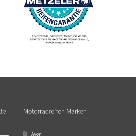
kte
Motorradreifen Marken
Avon