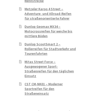
Rennstrecke
Metzeler Karoo 4 Street –
Adventure- und Allroad-Reifen
für straßenorientierte Fahrer
Dunlop Geomax MX34 –
Motocrossreifen für weiche bis
mittlere Böden
Dunlop ScootSmart 2 –
Rollerreifen für Stadtverkehr und
Tourenfahrten
Mitas Street Force –
Ausgewogener Sport-
Straßenreifen für den täglichen
Einsatz
CST CM-NK01 – Moderner
Sportreifen für den
Straßeneinsatz