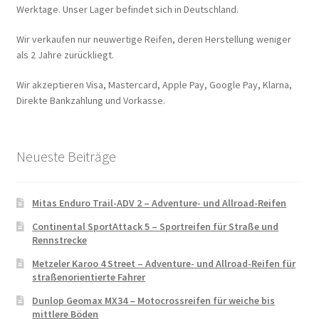
Werktage. Unser Lager befindet sich in Deutschland.
Wir verkaufen nur neuwertige Reifen, deren Herstellung weniger
als 2 Jahre zurückliegt.
Wir akzeptieren Visa, Mastercard, Apple Pay, Google Pay, Klarna,
Direkte Bankzahlung und Vorkasse.
Neueste Beiträge
Mitas Enduro Trail-ADV 2 – Adventure- und Allroad-Reifen
Continental SportAttack 5 – Sportreifen für Straße und
Rennstrecke
Metzeler Karoo 4 Street – Adventure- und Allroad-Reifen für
straßenorientierte Fahrer
Dunlop Geomax MX34 – Motocrossreifen für weiche bis
mittlere Böden