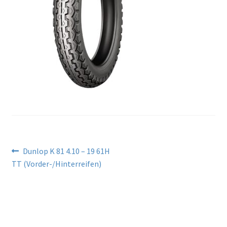
Beitragsnavigation
Vorheriger
Dunlop K 81 4.10 – 19 61H
Beitrag:
TT (Vorder-/Hinterreifen)