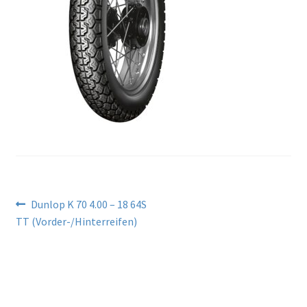
Beitragsnavigation
Vorheriger
Dunlop K 70 4.00 – 18 64S
Beitrag:
TT (Vorder-/Hinterreifen)