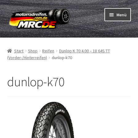
Zur
Zum
Menü
Navigation
Inhalt
springen
springen
Unterm
Reifen
öffnen
Start
Shop
Reifen
Dunlop K 70 4.00 – 18 64S TT
Unterm
Schläuche
(Vorder-/Hinterreifen)
dunlop-k70
öffnen
Bestellvorgang
dunlop-k70
Unterm
ABC
öffnen
Reifentest
Unterm
Marken
öffnen
Kontakt