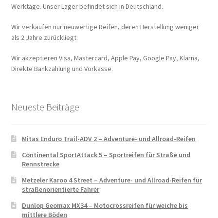
Werktage. Unser Lager befindet sich in Deutschland.
Wir verkaufen nur neuwertige Reifen, deren Herstellung weniger
als 2 Jahre zurückliegt.
Wir akzeptieren Visa, Mastercard, Apple Pay, Google Pay, Klarna,
Direkte Bankzahlung und Vorkasse.
Neueste Beiträge
Mitas Enduro Trail-ADV 2 – Adventure- und Allroad-Reifen
Continental SportAttack 5 – Sportreifen für Straße und
Rennstrecke
Metzeler Karoo 4 Street – Adventure- und Allroad-Reifen für
straßenorientierte Fahrer
Dunlop Geomax MX34 – Motocrossreifen für weiche bis
mittlere Böden