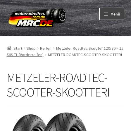
Zur
Zum
Menü
Navigation
Inhalt
springen
springen
Unterm
Reifen
öffnen
Start
Shop
Reifen
Metzeler Roadtec Scooter 120/70 – 15
Unterm
Schläuche
56S TL (Vorderreifen)
METZELER-ROADTEC-SCOOTER-SKOOTTERI
öffnen
Bestellvorgang
METZELER-ROADTEC-
Unterm
ABC
SCOOTER-SKOOTTERI
öffnen
Reifentest
Unterm
Marken
öffnen
Kontakt