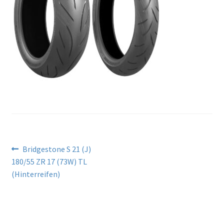
Beitragsnavigation
Vorheriger
Bridgestone S 21 (J)
Beitrag:
180/55 ZR 17 (73W) TL
(Hinterreifen)