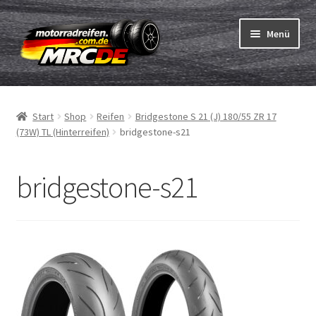
Zur
Zum
Menü
Navigation
Inhalt
springen
springen
Unterm
Reifen
öffnen
Start
Shop
Reifen
Bridgestone S 21 (J) 180/55 ZR 17
Unterm
Schläuche
(73W) TL (Hinterreifen)
bridgestone-s21
öffnen
Bestellvorgang
bridgestone-s21
Unterm
ABC
öffnen
Reifentest
Unterm
Marken
öffnen
Kontakt