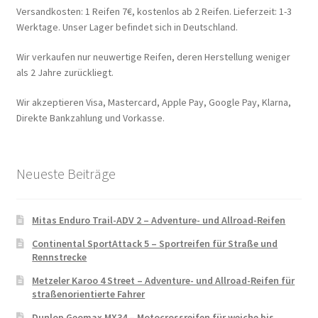
Versandkosten: 1 Reifen 7€, kostenlos ab 2 Reifen. Lieferzeit: 1-3
Werktage. Unser Lager befindet sich in Deutschland.
Wir verkaufen nur neuwertige Reifen, deren Herstellung weniger
als 2 Jahre zurückliegt.
Wir akzeptieren Visa, Mastercard, Apple Pay, Google Pay, Klarna,
Direkte Bankzahlung und Vorkasse.
Neueste Beiträge
Mitas Enduro Trail-ADV 2 – Adventure- und Allroad-Reifen
Continental SportAttack 5 – Sportreifen für Straße und
Rennstrecke
Metzeler Karoo 4 Street – Adventure- und Allroad-Reifen für
straßenorientierte Fahrer
Dunlop Geomax MX34 – Motocrossreifen für weiche bis