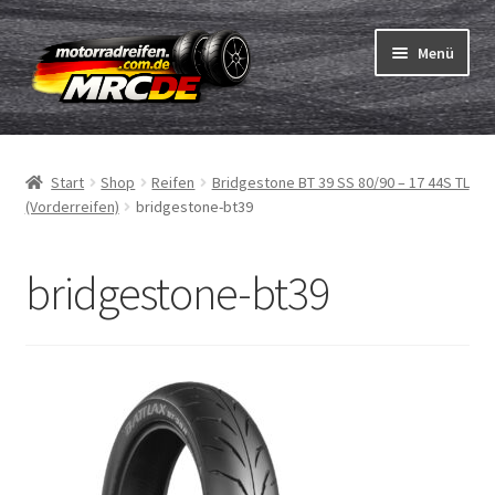
Zur
Zum
Menü
Navigation
Inhalt
springen
springen
Unterm
Reifen
öffnen
Start
Shop
Reifen
Bridgestone BT 39 SS 80/90 – 17 44S TL
Unterm
Schläuche
(Vorderreifen)
bridgestone-bt39
öffnen
Bestellvorgang
bridgestone-bt39
Unterm
ABC
öffnen
Reifentest
Unterm
Marken
öffnen
Kontakt