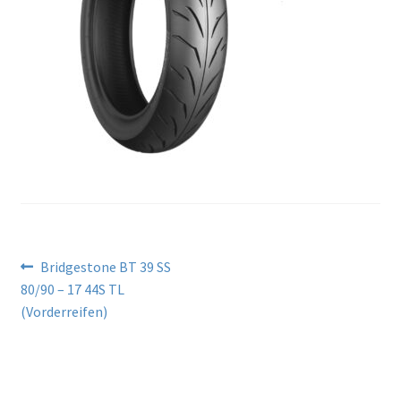
Beitragsnavigation
Vorheriger
Bridgestone BT 39 SS
Beitrag:
80/90 – 17 44S TL
(Vorderreifen)