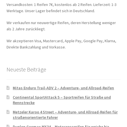
Versandkosten: 1 Reifen 7€, kostenlos ab 2 Reifen. Lieferzeit: 1-3
Werktage. Unser Lager befindet sich in Deutschland.
Wir verkaufen nur neuwertige Reifen, deren Herstellung weniger
als 2 Jahre zurückliegt.
Wir akzeptieren Visa, Mastercard, Apple Pay, Google Pay, Klarna,
Direkte Bankzahlung und Vorkasse.
Neueste Beiträge
Mitas Enduro Trail-ADV 2 – Adventure- und Allroad-Reifen
Continental SportAttack 5 – Sportreifen für Straße und
Rennstrecke
Metzeler Karoo 4 Street – Adventure- und Allroad-Reifen für
straßenorientierte Fahrer
Dunlop Geomax MX34 – Motocrossreifen für weiche bis