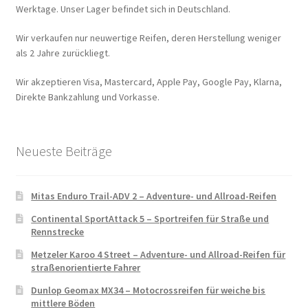
Werktage. Unser Lager befindet sich in Deutschland.
Wir verkaufen nur neuwertige Reifen, deren Herstellung weniger
als 2 Jahre zurückliegt.
Wir akzeptieren Visa, Mastercard, Apple Pay, Google Pay, Klarna,
Direkte Bankzahlung und Vorkasse.
Neueste Beiträge
Mitas Enduro Trail-ADV 2 – Adventure- und Allroad-Reifen
Continental SportAttack 5 – Sportreifen für Straße und
Rennstrecke
Metzeler Karoo 4 Street – Adventure- und Allroad-Reifen für
straßenorientierte Fahrer
Dunlop Geomax MX34 – Motocrossreifen für weiche bis
mittlere Böden