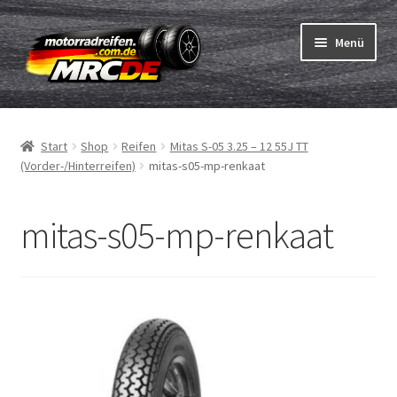
Zur
Zum
Menü
Navigation
Inhalt
springen
springen
Unterm
Reifen
öffnen
Start
Shop
Reifen
Mitas S-05 3.25 – 12 55J TT
Unterm
Schläuche
(Vorder-/Hinterreifen)
mitas-s05-mp-renkaat
öffnen
Bestellvorgang
mitas-s05-mp-renkaat
Unterm
ABC
öffnen
Reifentest
Unterm
Marken
öffnen
Kontakt