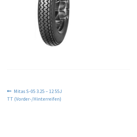
Beitragsnavigation
Vorheriger
Mitas S-05 3.25 – 12 55J
Beitrag:
TT (Vorder-/Hinterreifen)